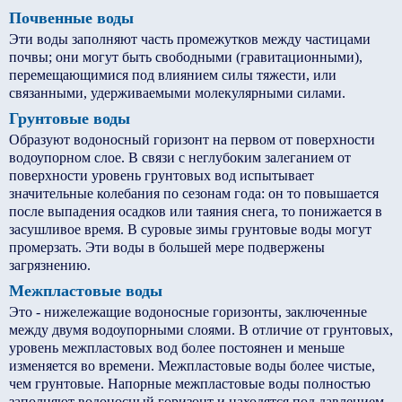
Почвенные воды
Эти воды заполняют часть промежутков между частицами
почвы; они могут быть свободными (гравитационными),
перемещающимися под влиянием силы тяжести, или
связанными, удерживаемыми молекулярными силами.
Грунтовые воды
Образуют водоносный горизонт на первом от поверхности
водоупорном слое. В связи с неглубоким залеганием от
поверхности уровень грунтовых вод испытывает
значительные колебания по сезонам года: он то повышается
после выпадения осадков или таяния снега, то понижается в
засушливое время. В суровые зимы грунтовые воды могут
промерзать. Эти воды в большей мере подвержены
загрязнению.
Межпластовые воды
Это - нижележащие водоносные горизонты, заключенные
между двумя водоупорными слоями. В отличие от грунтовых,
уровень межпластовых вод более постоянен и меньше
изменяется во времени. Межпластовые воды более чистые,
чем грунтовые. Напорные межпластовые воды полностью
заполняют водоносный горизонт и находятся под давлением.