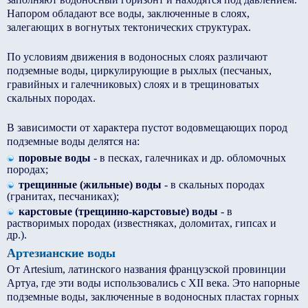
Напором обладают все воды, заключенные в слоях,
залегающих в вогнутых тектонических структурах.
По условиям движения в водоносных слоях различают
подземные воды, циркулирующие в рыхлых (песчаных,
гравийных и галечниковых) слоях и в трещиноватых
скальных породах.
В зависимости от характера пустот водовмещающих пород
подземные воды делятся на:
поровые воды
- в песках, галечниках и др. обломочных
породах;
трещинные (жильные) воды
- в скальных породах
(гранитах, песчаниках);
карстовые (трещинно-карстовые) воды
- в
растворимых породах (известняках, доломитах, гипсах и
др.).
Артезианские воды
От Artesium, латинского названия французской провинции
Артуа, где эти воды использовались с XII века. Это напорные
подземные воды, заключенные в водоносных пластах горных