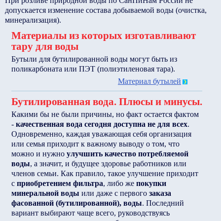
При розливе природной воды по СанПиНам России не
допускается изменение состава добываемой воды (очистка,
минерализация).
Материалы из которых изготавливают
тару для воды
Бутыли для бутилированной воды могут быть из
поликарбоната или ПЭТ (полиэтиленовая тара).
Материал бутылей
Бутилированная вода. Плюсы и минусы.
Какими бы не были причины, но факт остается фактом
-
качественная вода сегодня доступна не для всех
.
Одновременно, каждая уважающая себя организация
или семья приходит к важному выводу о том, что
можно и нужно
улучшить качество потребляемой
воды
, а значит, и будущее здоровье работников или
членов семьи. Как правило, такое улучшение приходит
с
приобретением фильтра
, либо же
покупки
минеральной воды
или даже с первого
заказа
фасованной (бутилированной), воды
. Последний
вариант выбирают чаще всего, руководствуясь