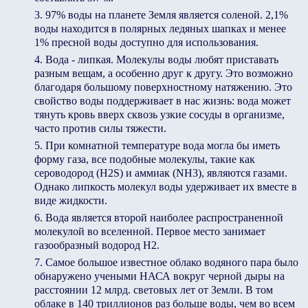
97% воды на планете Земля является соленой. 2,1%
воды находится в полярных ледяных шапках и менее
1% пресной воды доступно для использования.
Вода - липкая. Молекулы воды любят приставать
разным вещам, а особенно друг к другу. Это возможно
благодаря большому поверхностному натяжению. Это
свойство воды поддерживает в нас жизнь: вода может
тянуть кровь вверх сквозь узкие сосуды в организме,
часто против силы тяжести.
При комнатной температуре вода могла бы иметь
форму газа, все подобные молекулы, такие как
сероводород (H2S) и аммиак (NH3), являются газами.
Однако липкость молекул воды удерживает их вместе в
виде жидкости.
Вода является второй наиболее распространенной
молекулой во вселенной. Первое место занимает
газообразный водород Н2.
Самое большое известное облако водяного пара было
обнаружено учеными НАСА вокруг черной дыры на
расстоянии 12 млрд. световых лет от Земли. В том
облаке в 140 триллионов раз больше воды, чем во всем