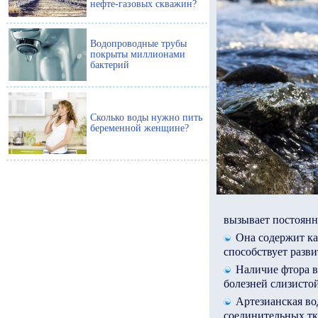
нефте-газовых скважин?
Водопроводные трубы
покрыты миллионами
бактерий
Сколько воды нужно пить
беременной женщине?
вызывает постоянн
Она содержит ка
способствует разв
Наличие фтора в
болезней слизистой
Артезианская во
соединительных тка