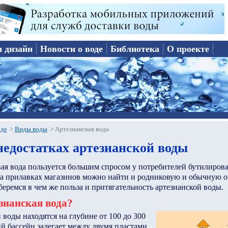
и дизайн
Новости о воде
Библиотека
О проекте
оде
>
Виды воды
>
Артезианская вода
недостатках артезианской воды
вая вода пользуется большим спросом у потребителей бутилиров
на прилавках магазинов можно найти и родниковую и обычную
еремся в чем же польза и притягательность артезианской воды.
зианская вода?
 воды находятся на глубине от 100 до 300
й бассейн залегает между двумя пластами