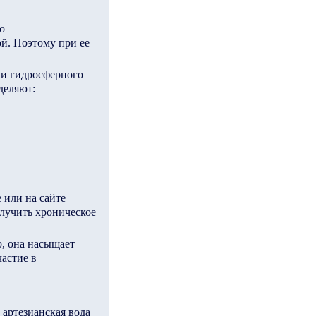
о
ой. Поэтому при ее
 и гидросферного
деляют:
 или на сайте
лучить хроническое
о, она насыщает
астие в
артезианская вода