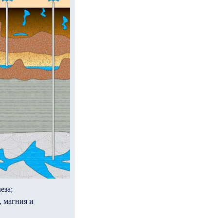
еза;
, магния и