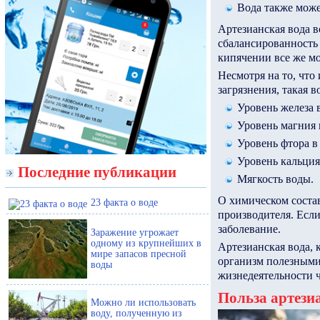
Вода также може
Артезианская вода 
сбалансированность 
кипячении все же мо
Несмотря на то, что
загрязнения, такая 
Уровень железа в
Уровень магния 
Уровень фтора в 
Уровень кальция 
Последние публикации
Мягкость воды.
О химическом состав
23 факта о воде
производителя. Есл
заболевание.
Заражение угрожает
одному из крупнейших в
Артезианская вода, 
мире запасов пресной
организм полезными
воды
жизнедеятельности ч
Польза артези
Можно ли использовать
воду, полученную из