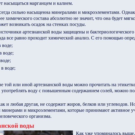
т насыщаться марганцем и калием.
всегда сильно насыщенна минералами и микроэлементами. Однак
ее химического состава абсолютно не значит, что она будет мягк
жет возникать осадок на стенках посуды.
 источники артезианской воды защищены и бактериологического
вода все равно проходит химический анализ. С его помощью опре
 воде;
в воде;
воде;
в воде;
е той или иной артезианской воды можно прочитать на этикетке
и употреблять воду с повышенным содержанием солей, можно по
как и любая другая, не содержит жиров, белков или углеводов. Н
 минерами и микроэлементами, которые принимают активное уч
еловеческого организма.
анской воды
Как уже упоминалось выше, 