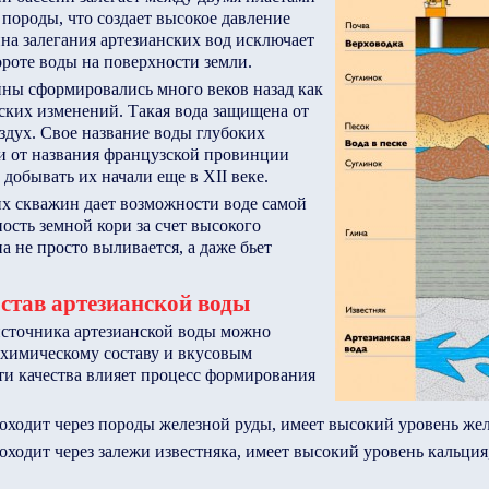
породы, что создает высокое давление
на залегания артезианских вод исключает
ороте воды на поверхности земли.
йны сформировались много веков назад как
ских изменений. Такая вода защищена от
оздух. Свое название воды глубоких
и от названия французской провинции
е добывать их начали еще в ХII веке.
их скважин дает возможности воде самой
ость земной кори за счет высокого
а не просто выливается, а даже бьет
став артезианской воды
источника артезианской воды можно
 химическому составу и вкусовым
эти качества влияет процесс формирования
роходит через породы железной руды, имеет высокий уровень жел
оходит через залежи известняка, имеет высокий уровень кальция