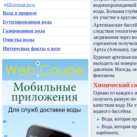
Щелочная вода
водонепроницаемой 
воды. Большая глуби
Вода в природе
их участие в кругов
Бутилированная вода
Артезианские бассе
Газированная вода
следствие геологиче
загрязнения через в
Очистка воды
горизонтов получил
Интересные факты о воде
Артуа (Artesium), гд
Бурение артезианск
выходить на поверхн
давления. Иногда, он
фонтаном.
Химический со
Однако из каждого 
получить разную по
качествам воду. На 
водного бассейна:
Вода, которая п
Вода, которая пр
карбоната;