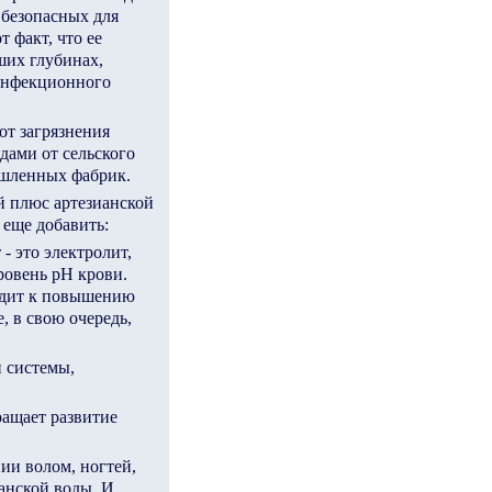
 безопасных для
т факт, что ее
ших глубинах,
инфекционного
от загрязнения
дами от сельского
ышленных фабрик.
й плюс артезианской
 еще добавить:
- это электролит,
ровень рН крови.
дит к повышению
, в свою очередь,
й системы,
ращает развитие
ии волом, ногтей,
ианской воды. И