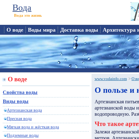
Вода
Вода это жизнь
О воде
Воды мира
Доставка воды
Архитектура 
О воде
www.vodainfo.com
>
О в
О пользе и 
Свойства воды
Виды воды
Артезианская питье
артезианской воды 
Артезианская вода
водопроводную. Разб
Пресная вода
Что такое арте
Мягкая вода и жёсткая вода
Залежи артезианской
Подземные воды
метров. Артезиански