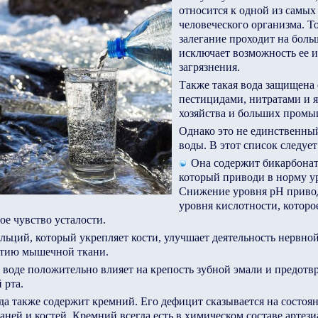
относится к одной из самых
человеческого организма. То
залегание проходит на боль
исключает возможность ее 
загрязнения.
Также такая вода защищена 
пестицидами, нитратами и я
хозяйства и больших пром
Однако это не единственны
воды. В этот список следует
Она содержит бикарбонат 
который приводи в норму у
Снижение уровня рН приво
уровня кислотности, которое
ое чувство усталости.
льций, который укрепляет кости, улучшает деятельность нервно
итию мышечной ткани.
 воде положительно влияет на крепость зубной эмали и предотв
 рта.
да также содержит кремний. Его дефицит сказывается на состоян
ней и костей. Кремний всегда есть в химическом составе артез