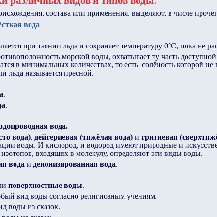
и различных видов и типов воды:
исхождения, состава или применения, выделяют, в числе прочег
ёсткая вода
ляется при таянии льда и сохраняет температуру 0°C, пока не раст
ротивоположность морской воды, охватывает ту часть доступной
атся в минимальных количествах, то есть, солёность которой не
ли льда называется пресной.
а
.
да
.
одопроводная вода.
сто вода)
,
дейтериевая (тяжёлая вода)
и
тритиевая (сверхтяж
ции воды. И кислород, и водород имеют природные и искусстве
 изотопов, входящих в молекулу, определяют эти виды воды.
я вода
и
деионизированная вода
.
ли
поверхностные воды
.
обый вид воды согласно религиозным учениям.
ид воды из сказок.