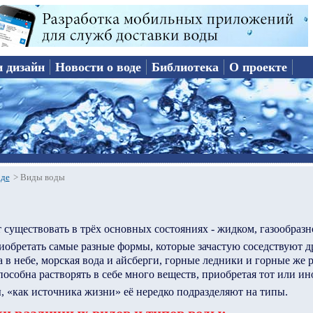
и дизайн
Новости о воде
Библиотека
О проекте
оде
>
Виды воды
 существовать в трёх основных состояниях - жидком, газообразн
иобретать самые разные формы, которые зачастую соседствуют др
 в небе, морская вода и айсберги, горные ледники и горные же 
пособна растворять в себе много веществ, приобретая тот или ин
, «как источника жизни» её нередко подразделяют на типы.