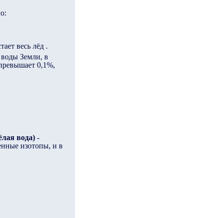
о:
ает весь лёд .
 воды Земли, в
 превышает 0,1%,
ёлая вода)
-
нные изотопы, и в