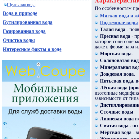
Характеристик
Щелочная вода
По особенностям про
Вода в природе
Мягкая вода и ж
Бутилированная вода
Подземные воды
Талая вода
- появ
Газированная вода
Пресная вода
- п
Очистка воды
которой соли содерж
даже в форме пара и
Интересные факты о воде
Морская вода
.
Солоноватая вод
Минеральная во
Дождевая вода
.
Питьевая вода, в
Лёгкая вода (про
изотопные модифика
зависимости от типа
Дистиллированна
Сточные воды
.
Ливневая вода
и
Святая вода
- ос
Мёртвая вода
- в