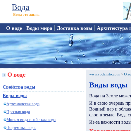
Вода
Вода это жизнь
О воде
Воды мира
Доставка воды
Архитектура 
О воде
www.vodainfo.com
>
О в
Виды воды
Свойства воды
Виды воды
Вода на Земле может
И в свою очередь пр
Артезианская вода
Водный пар и облака
Пресная вода
слои в земле. Вода с
Мягкая вода и жёсткая вода
Из-за важности воды
Подземные воды