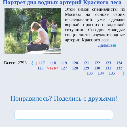
Портрет дна водных артерий Красного леса
Этой зимой специалисты из
Москвы на основе своих
исследований уже сделали
верный прогноз паводковой
ситуации. Сегодня молодые
специалисты изучают водные
артерии Красного леса.
Дальше
Всего: 2793
117
118
119
120
121
122
123
124
|
125
127
128
129
130
131
132
>
126
<
133
134
135
|
Понравилось? Поделись с друзьями!