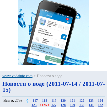
www.vodainfo.com
>
Новости о воде
Новости о воде (2011-07-14 / 2011-07-
15)
Всего: 2793
117
118
119
120
121
122
123
124
|
125
127
128
129
130
131
132
>
126
<