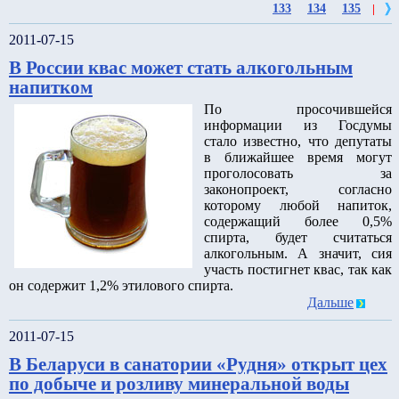
133
134
135
|
2011-07-15
В России квас может стать алкогольным
напитком
По просочившейся
информации из Госдумы
стало известно, что депутаты
в ближайшее время могут
проголосовать за
законопроект, согласно
которому любой напиток,
содержащий более 0,5%
спирта, будет считаться
алкогольным. А значит, сия
участь постигнет квас, так как
он содержит 1,2% этилового спирта.
Дальше
2011-07-15
В Беларуси в санатории «Рудня» открыт цех
по добыче и розливу минеральной воды