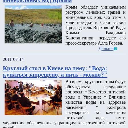
Крым обладает уникальным
ресурсом лечебных грязей и
минеральных вод. Об этом в
ходе поездки в Саки заявил
Председатель Верховной Рады
Крыма Владимир
Константинов, передает его
пресс-секретарь Алла Горева.
Дальше
2011-07-14
Круглый стол в Киеве на тему: "Вода:
купаться запрещено, а пить - можно?"
Во время круглого стола будут
обсуждаться следующие
вопросы: * Качество питьевой
воды в Украине; * Влияние
качества воды на здоровье
населения; * Контроль
государства за качеством
питьевой воды, пути
улучшения обеспечения украинцам качественной питьевой
водой.