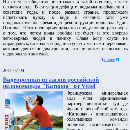
Ни от чего общество не страдает в такой степени, как от
нехватки воды. В ситуации дефицита воды мы пребывали и в
советские годы, и после развала страны, продолжаем
испытывать нужду в воде и сегодня, хотя уже
продолжительное время идет реконструкция водовода Едис-
Цхинвал. Некоторое время назад по городу пошли разговоры
о том, что летом воды вообще не будет, и это ввергло
легковерных людей в панику. Слава Богу, слухи не
оправдались, но вода в город поступает с частыми перебоями,
которые длятся по два-три дня, что не может не вызывать
недовольство жителей.
Дальше
2011-07-04
Видеоролики из жизни российской
велокоманды "Катюша" от Vittel
Французская минеральная
вода Vittel- официальный
партнер велогонки Тур де
Франс и российской команды
«Катюша» - приглашаетвсех
болельщиков команды
поближе познакомиться с
буднями российских