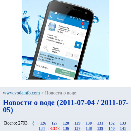
www.vodainfo.com
>
Новости о воде
Новости о воде (2011-07-04 / 2011-07-
05)
Всего: 2793
126
127
128
129
130
131
132
133
|
134
136
137
138
139
140
141
>
135
<