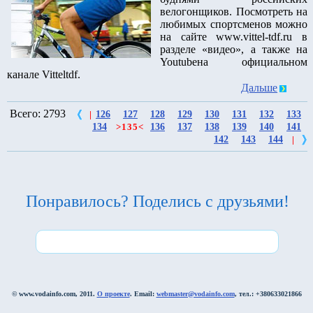
велогонщиков. Посмотреть на
любимых спортсменов можно
на сайте www.vittel-tdf.ru в
разделе «видео», а также на
Youtubeна официальном
канале Vitteltdf.
Дальше
Всего: 2793
126
127
128
129
130
131
132
133
|
134
136
137
138
139
140
141
>
135
<
142
143
144
|
Понравилось? Поделись с друзьями!
© www.vodainfo.com, 2011.
О проекте
. Email:
webmaster@vodainfo.com
, тел.: +380633021866