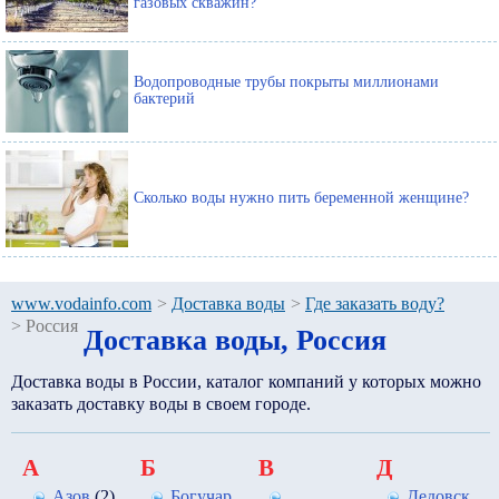
газовых скважин?
Водопроводные трубы покрыты миллионами
бактерий
Сколько воды нужно пить беременной женщине?
www.vodainfo.com
>
Доставка воды
>
Где заказать воду?
>
Россия
Доставка воды, Россия
Доставка воды в России, каталог компаний у которых можно
заказать доставку воды в своем городе.
А
Б
В
Д
Азов
(2)
Богучар
Дедовск