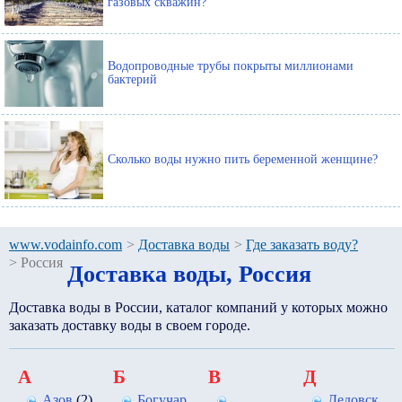
газовых скважин?
Водопроводные трубы покрыты миллионами
бактерий
Сколько воды нужно пить беременной женщине?
www.vodainfo.com
>
Доставка воды
>
Где заказать воду?
>
Россия
Доставка воды, Россия
Доставка воды в России, каталог компаний у которых можно
заказать доставку воды в своем городе.
А
Б
В
Д
Азов
(2)
Богучар
Дедовск