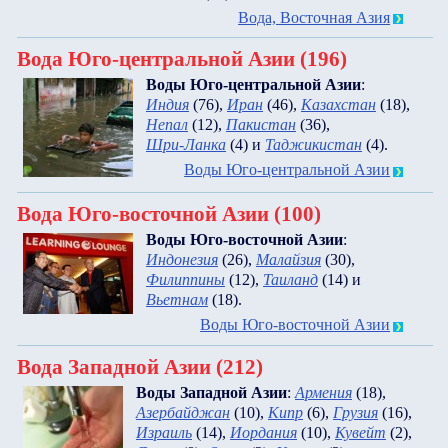
Вода, Восточная Азия
Вода Юго-центральной Азии (196)
Воды Юго-центральной Азии
:
Индия
(76)
,
Иран
(46)
,
Казахстан
(18)
,
Непал
(12)
,
Пакистан
(36)
,
Шри-Ланка
(4)
и
Таджикистан
(4)
.
Воды Юго-центральной Азии
Вода Юго-восточной Азии (100)
Воды Юго-восточной Азии
:
Индонезия
(26)
,
Малайзия
(30)
,
Филиппины
(12)
,
Таиланд
(14)
и
Вьетнам
(18)
.
Воды Юго-восточной Азии
Вода Западной Азии (212)
Воды Западной Азии
:
Армения
(18)
,
Азербайджан
(10)
,
Кипр
(6)
,
Грузия
(16)
,
Израиль
(14)
,
Иордания
(10)
,
Кувейт
(2)
,