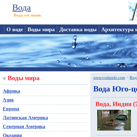
Вода
Вода это жизнь
О воде
Воды мира
Доставка воды
Архитектура 
Воды мира
www.vodainfo.com
>
Вод
Вода Юго-ц
Африка
Азия
Вода, Индия (
Европа
Латинская Америка
Северная Америка
Океания