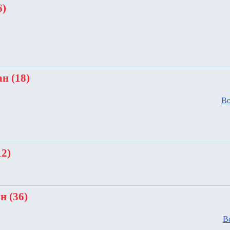
6)
н (18)
Во
12)
н (36)
В