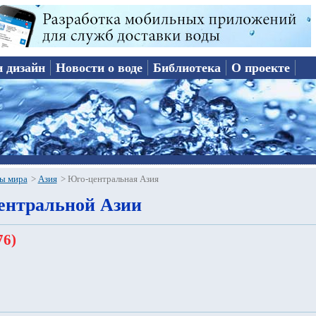
и дизайн
Новости о воде
Библиотека
О проекте
ы мира
>
Азия
>
Юго-центральная Азия
ентральной Азии
76)