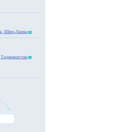
а, Шри-Ланка
 Таджикистан