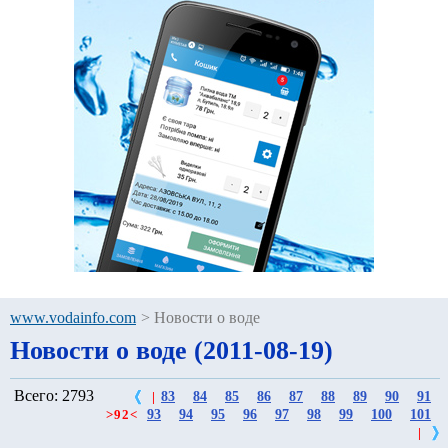
www.vodainfo.com
>
Новости о воде
Новости о воде (2011-08-19)
Всего: 2793
83
84
85
86
87
88
89
90
91
|
93
94
95
96
97
98
99
100
101
>
92
<
|