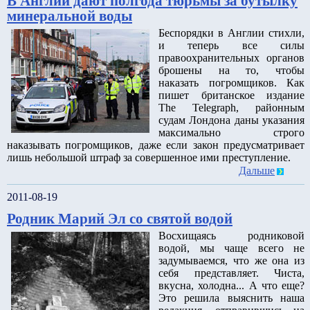
В Англии дают полгода тюрьмы за бутылку
минеральной воды
Беспорядки в Англии стихли,
и теперь все силы
правоохранительных органов
брошены на то, чтобы
наказать погромщиков. Как
пишет британское издание
The Telegraph, районным
судам Лондона даны указания
максимально строго
наказывать погромщиков, даже если закон предусматривает
лишь небольшой штраф за совершенное ими преступление.
Дальше
2011-08-19
Родник Марий Эл со святой водой
Восхищаясь родниковой
водой, мы чаще всего не
задумываемся, что же она из
себя представляет. Чиста,
вкусна, холодна... А что еще?
Это решила выяснить наша