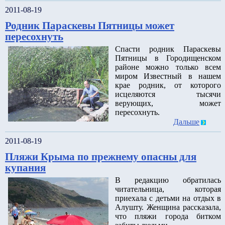
2011-08-19
Родник Параскевы Пятницы может
пересохнуть
Спасти родник Параскевы
Пятницы в Городищенском
районе можно только всем
миром Известный в нашем
крае родник, от которого
исцеляются тысячи
верующих, может
пересохнуть.
Дальше
2011-08-19
Пляжи Крыма по прежнему опасны для
купания
В редакцию обратилась
читательница, которая
приехала с детьми на отдых в
Алушту. Женщина рассказала,
что пляжи города битком