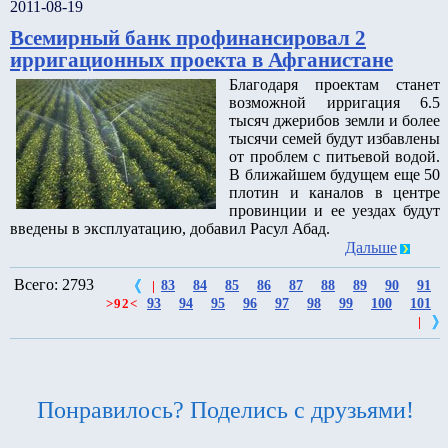
2011-08-19
Всемирный банк профинансировал 2
ирригационных проекта в Афганистане
Благодаря проектам станет
возможной ирригация 6.5
тысяч джерибов земли и более
тысячи семей будут избавлены
от проблем с питьевой водой.
В ближайшем будущем еще 50
плотин и каналов в центре
провинции и ее уездах будут
введены в эксплуатацию, добавил Расул Абад.
Дальше
Всего: 2793
83
84
85
86
87
88
89
90
91
|
93
94
95
96
97
98
99
100
101
>
92
<
|
Понравилось? Поделись с друзьями!