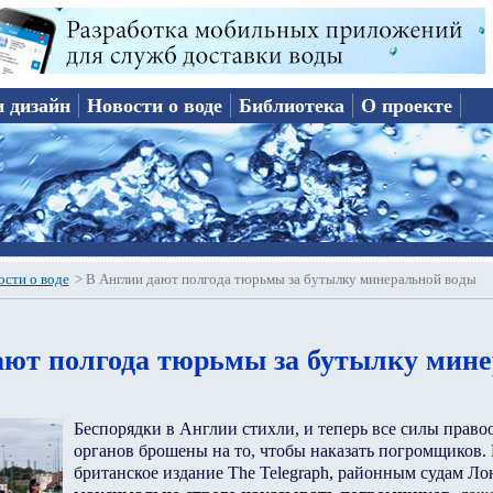
и дизайн
Новости о воде
Библиотека
О проекте
ости о воде
>
В Англии дают полгода тюрьмы за бутылку минеральной воды
ают полгода тюрьмы за бутылку мин
Беспорядки в Англии стихли, и теперь все силы прав
органов брошены на то, чтобы наказать погромщиков.
британское издание The Telegraph, районным судам Ло