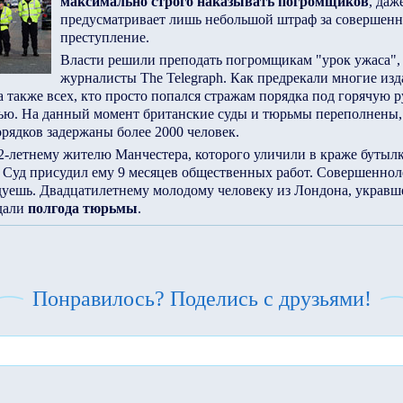
максимально строго наказывать погромщиков
, даж
предусматривает лишь небольшой штраф за совершенн
преступление.
Власти решили преподать погромщикам "урок ужаса",
журналисты The Telegraph. Как предрекали многие изд
а также всех, кто просто попался стражам порядка под горячую ру
ью. На данный момент британские суды и тюрьмы переполнены,
рядков задержаны более 2000 человек.
2-летнему жителю Манчестера, которого уличили в краже бутыл
. Суд присудил ему 9 месяцев общественных работ. Совершенно
идуешь. Двадцатилетнему молодому человеку из Лондона, украв
дали
полгода тюрьмы
.
Понравилось? Поделись с друзьями!