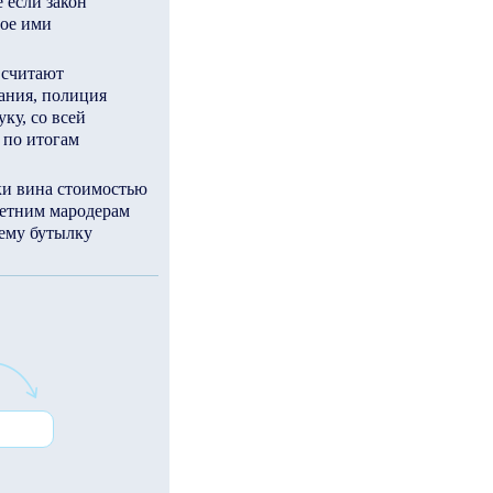
е если закон
ое ими
 считают
ания, полиция
ку, со всей
 по итогам
ки вина стоимостью
летним мародерам
шему бутылку