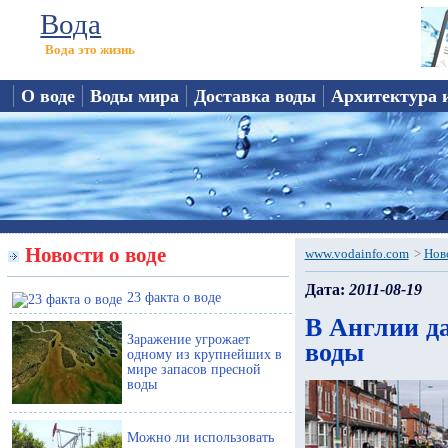
Вода
Вода это жизнь
О воде
Воды мира
Доставка воды
Архитектура 
Новости о воде
www.vodainfo.com
>
Нов
Дата:
2011-08-19
23 факта о воде
В Англии д
Заражение угрожает
воды
одному из крупнейших в
мире запасов пресной
воды
Можно ли использовать