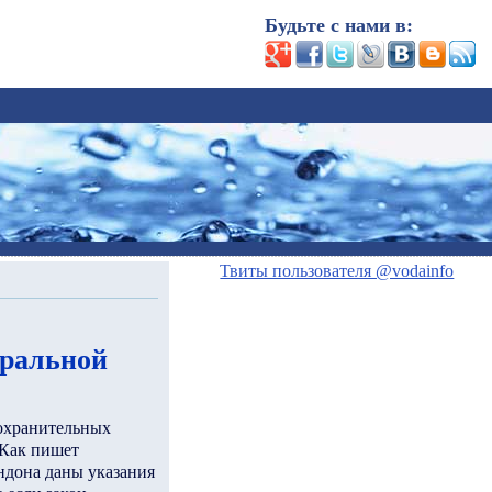
Будьте с нами в:
Твиты пользователя @vodainfo
еральной
оохранительных
 Как пишет
ндона даны указания