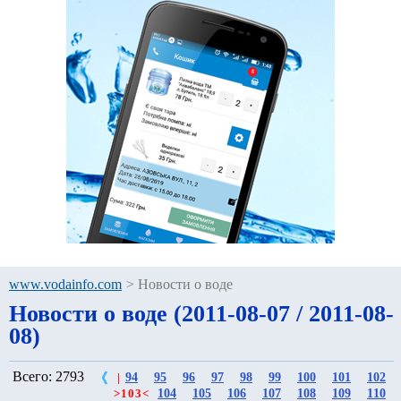
www.vodainfo.com
>
Новости о воде
Новости о воде (2011-08-07 / 2011-08-
08)
Всего: 2793
94
95
96
97
98
99
100
101
102
|
104
105
106
107
108
109
110
>
103
<