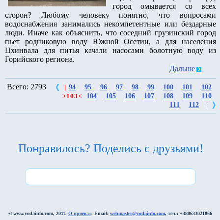
город омывается со всех
сторон? Любому человеку понятно, что вопросами
водоснабжения занимались некомпетентные или бездарные
люди. Иначе как объяснить, что соседний грузинский город
пьет родниковую воду Южной Осетии, а для населения
Цхинвала для питья качали насосами болотную воду из
Горийского региона.
Дальше
Всего: 2793
94
95
96
97
98
99
100
101
102
|
104
105
106
107
108
109
110
>
103
<
111
112
|
Понравилось? Поделись с друзьями!
© www.vodainfo.com, 2011.
О проекте
. Email:
webmaster@vodainfo.com
, тел.: +380633021866