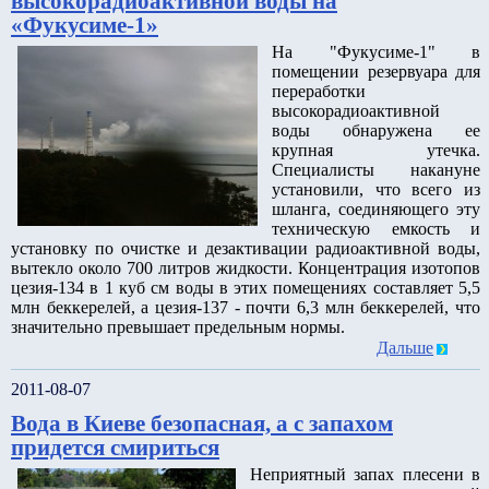
высокорадиоактивной воды на
«Фукусиме-1»
На "Фукусиме-1" в
помещении резервуара для
переработки
высокорадиоактивной
воды обнаружена ее
крупная утечка.
Специалисты накануне
установили, что всего из
шланга, соединяющего эту
техническую емкость и
установку по очистке и дезактивации радиоактивной воды,
вытекло около 700 литров жидкости. Концентрация изотопов
цезия-134 в 1 куб см воды в этих помещениях составляет 5,5
млн беккерелей, а цезия-137 - почти 6,3 млн беккерелей, что
значительно превышает предельным нормы.
Дальше
2011-08-07
Вода в Киеве безопасная, а с запахом
придется смириться
Неприятный запах плесени в