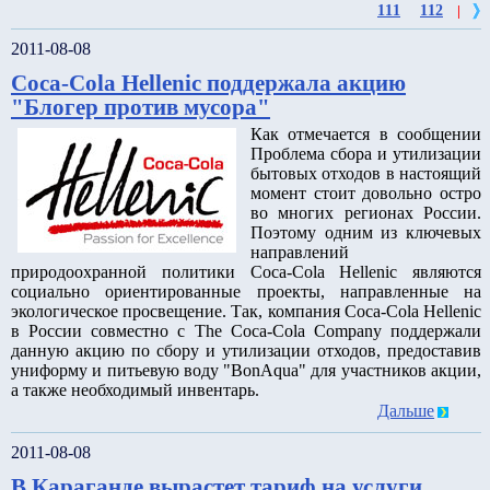
111
112
|
2011-08-08
Coca-Cola Hellenic поддержала акцию
"Блогер против мусора"
Как отмечается в сообщении
Проблема сбора и утилизации
бытовых отходов в настоящий
момент стоит довольно остро
во многих регионах России.
Поэтому одним из ключевых
направлений
природоохранной политики Coca-Cola Hellenic являются
социально ориентированные проекты, направленные на
экологическое просвещение. Так, компания Coca-Cola Hellenic
в России совместно с The Coca-Cola Company поддержали
данную акцию по сбору и утилизации отходов, предоставив
униформу и питьевую воду "BonAqua" для участников акции,
а также необходимый инвентарь.
Дальше
2011-08-08
В Караганде вырастет тариф на услуги