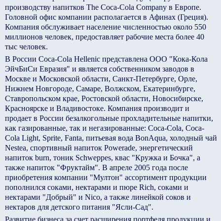
производству напитков The Coca-Cola Company в Европе.
Головной офис компании располагается в Афинах (Греция).
Компания обслуживает население численностью около 550
миллионов человек, предоставляет рабочие места более 40
тыс человек.
В России Coca-Cola Hellenic представлена ООО "Кока-Кола
ЭйчБиСи Евразия" и является собственником заводов в
Москве и Московской области, Санкт-Петербурге, Орле,
Нижнем Новгороде, Самаре, Волжском, Екатеринбурге,
Ставропольском крае, Ростовской области, Новосибирске,
Красноярске и Владивостоке. Компания производит и
продает в России безалкогольные прохладительные напитки,
как газированные, так и негазированные: Coca-Cola, Coca-
Cola Light, Sprite, Fanta, питьевая вода BonAqua, холодный чай
Nestea, спортивный напиток Powerade, энергетический
напиток burn, тоник Schweppes, квас "Кружка и Бочка", а
также напиток "Фруктайм". В апреле 2005 года после
приобретения компании "Мултон" ассортимент продукции
пополнился соками, нектарами и пюре Rich, соками и
нектарами "Добрый" и Nico, а также линейкой соков и
нектаров для детского питания "Ясли-Сад".
Развитие бизнеса за счет расширения портфеля продукции и