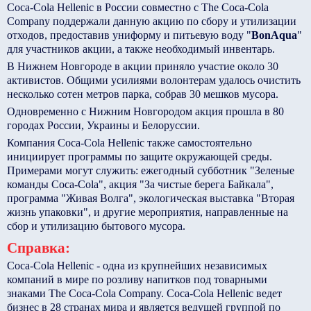
Coca-Cola Hellenic в России совместно с The Coca-Cola
Company поддержали данную акцию по сбору и утилизации
отходов, предоставив униформу и питьевую воду "
BonAqua
"
для участников акции, а также необходимый инвентарь.
В Нижнем Новгороде в акции приняло участие около 30
активистов. Общими усилиями волонтерам удалось очистить
несколько сотен метров парка, собрав 30 мешков мусора.
Одновременно с Нижним Новгородом акция прошла в 80
городах России, Украины и Белоруссии.
Компания Coca-Cola Hellenic также самостоятельно
инициирует программы по защите окружающей среды.
Примерами могут служить: ежегодный субботник "Зеленые
команды Coca-Cola", акция "За чистые берега Байкала",
программа "Живая Волга", экологическая выставка "Вторая
жизнь упаковки", и другие мероприятия, направленные на
сбор и утилизацию бытового мусора.
Справка:
Coca-Cola Hellenic - одна из крупнейших независимых
компаний в мире по розливу напитков под товарными
знаками The Coca-Cola Company. Coca-Cola Hellenic ведет
бизнес в 28 странах мира и является ведущей группой по