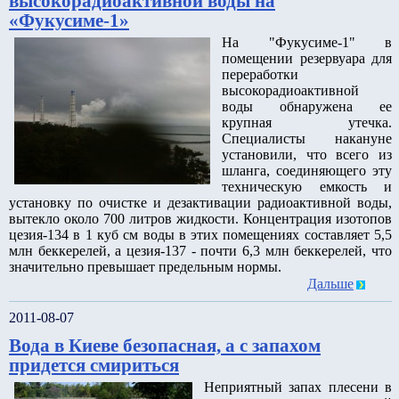
высокорадиоактивной воды на
«Фукусиме-1»
На "Фукусиме-1" в
помещении резервуара для
переработки
высокорадиоактивной
воды обнаружена ее
крупная утечка.
Специалисты накануне
установили, что всего из
шланга, соединяющего эту
техническую емкость и
установку по очистке и дезактивации радиоактивной воды,
вытекло около 700 литров жидкости. Концентрация изотопов
цезия-134 в 1 куб см воды в этих помещениях составляет 5,5
млн беккерелей, а цезия-137 - почти 6,3 млн беккерелей, что
значительно превышает предельным нормы.
Дальше
2011-08-07
Вода в Киеве безопасная, а с запахом
придется смириться
Неприятный запах плесени в