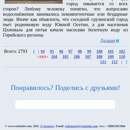
город омывается со всех
сторон? Любому человеку понятно, что вопросами
водоснабжения занимались некомпетентные или бездарные
люди. Иначе как объяснить, что соседний грузинский город
пьет родниковую воду Южной Осетии, а для населения
Цхинвала для питья качали насосами болотную воду из
Горийского региона.
Дальше
Всего: 2793
94
95
96
97
98
99
100
101
102
|
104
105
106
107
108
109
110
>
103
<
111
112
|
Понравилось? Поделись с друзьями!
© www.vodainfo.com, 2011.
О проекте
. Email:
webmaster@vodainfo.com
, тел.: +380633021866