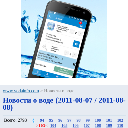
www.vodainfo.com
>
Новости о воде
Новости о воде (2011-08-07 / 2011-08-
08)
Всего: 2793
94
95
96
97
98
99
100
101
102
|
104
105
106
107
108
109
110
>
103
<