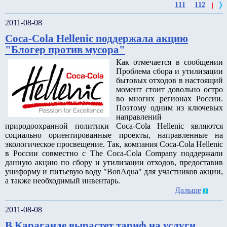
111
112
|
2011-08-08
Coca-Cola Hellenic поддержала акцию
"Блогер против мусора"
Как отмечается в сообщении
Проблема сбора и утилизации
бытовых отходов в настоящий
момент стоит довольно остро
во многих регионах России.
Поэтому одним из ключевых
направлений
природоохранной политики Coca-Cola Hellenic являются
социально ориентированные проекты, направленные на
экологическое просвещение. Так, компания Coca-Cola Hellenic
в России совместно с The Coca-Cola Company поддержали
данную акцию по сбору и утилизации отходов, предоставив
униформу и питьевую воду "BonAqua" для участников акции,
а также необходимый инвентарь.
Дальше
2011-08-08
В Караганде вырастет тариф на услуги