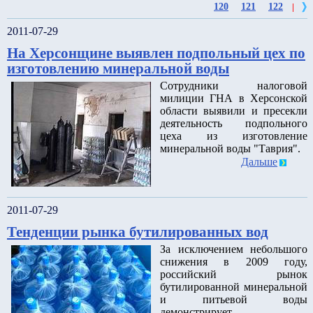
120
121
122
|
2011-07-29
На Херсонщине выявлен подпольный цех по
изготовлению минеральной воды
Сотрудники налоговой
милиции ГНА в Херсонской
области выявили и пресекли
деятельность подпольного
цеха из изготовление
минеральной воды "Таврия".
Дальше
2011-07-29
Тенденции рынка бутилированных вод
За исключением небольшого
снижения в 2009 году,
российский рынок
бутилированной минеральной
и питьевой воды
демонстрирует