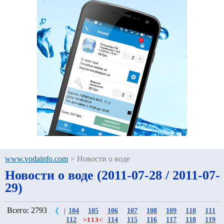
www.vodainfo.com
>
Новости о воде
Новости о воде (2011-07-28 / 2011-07-
29)
Всего: 2793
104
105
106
107
108
109
110
111
|
112
114
115
116
117
118
119
>
113
<