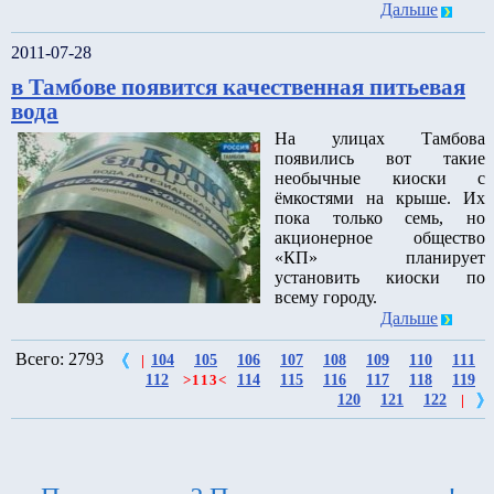
Дальше
2011-07-28
в Тамбове появится качественная питьевая
вода
На улицах Тамбова
появились вот такие
необычные киоски с
ёмкостями на крыше. Их
пока только семь, но
акционерное общество
«КП» планирует
установить киоски по
всему городу.
Дальше
Всего: 2793
104
105
106
107
108
109
110
111
|
112
114
115
116
117
118
119
>
113
<
120
121
122
|