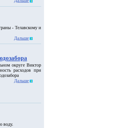
Дальше
раны - Телавскому и
Дальше
водозабора
льном округе Виктор
ность расходов при
одозабора
Дальше
 воду.