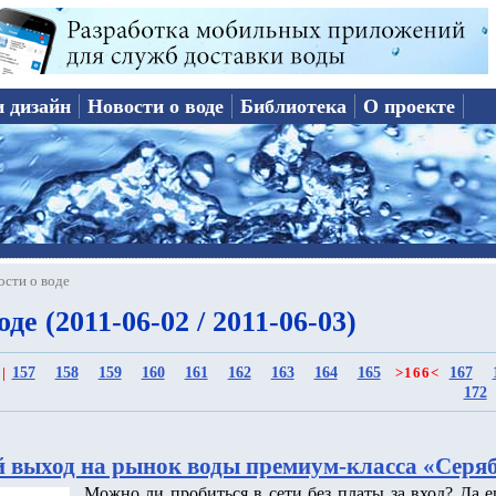
и дизайн
Новости о воде
Библиотека
О проекте
ости о воде
де (2011-06-02 / 2011-06-03)
157
158
159
160
161
162
163
164
165
167
|
>
166
<
172
выход на рынок воды премиум-класса «Серя
Можно ли пробиться в сети без платы за вход? Да 