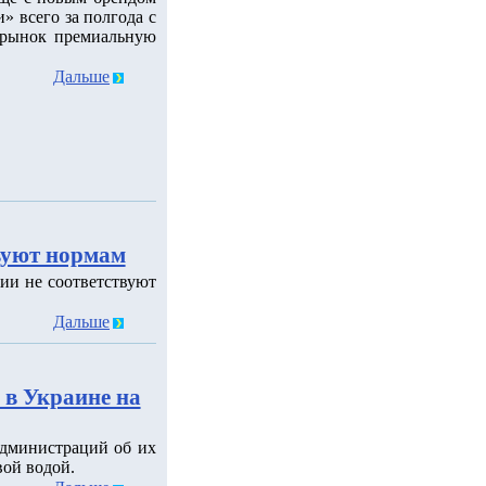
 всего за полгода с
 рынок премиальную
Дальше
вуют нормам
ии не соответствуют
Дальше
 в Украине на
администраций об их
вой водой.