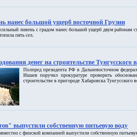
ь нанес большой ущерб восточной Грузии
 сильный ливень с градом нанес большой ущерб двум районам ст
топила пять сел.
дования денег на строительстве Тунгусского 
Полпред президента РФ в Дальневосточном федера
Ишаев поручил прокуратуре проверить обоснован
строительстве в пригороде Хабаровска Тунгусского в
ов" выпустили собственную питьевую воду
овместно с финской компанией выпустили собственную питьевую