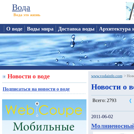
Вода
Вода это жизнь
О воде
Воды мира
Доставка воды
Архитектура 
Новости о воде
www.vodainfo.com
>
Нов
Новости о во
Подписаться на новости о воде
Всего: 2793
2011-06-02
Молниеносный 