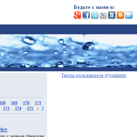
Будьте с нами в:
Твиты пользователя @vodainfo
168
169
170
171
173
174
175
|
бь»
еще с новым брендом