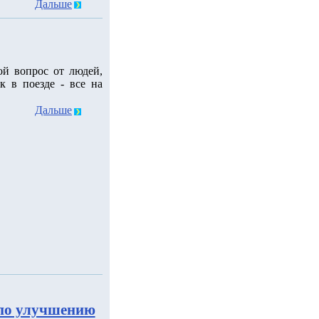
Дальше
ой вопрос от людей,
к в поезде - все на
Дальше
 по улучшению