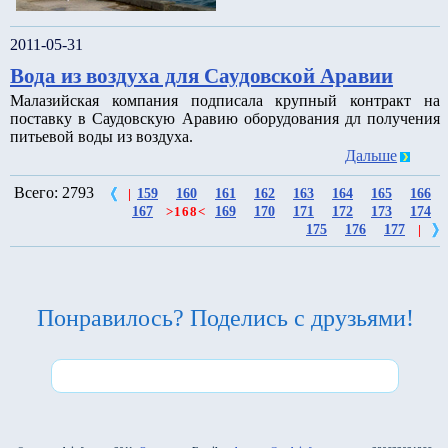
2011-05-31
Вода из воздуха для Саудовской Аравии
Малазийская компания подписала крупный контракт на
поставку в Саудовскую Аравию оборудования дл получения
питьевой воды из воздуха.
Дальше
Всего: 2793
159
160
161
162
163
164
165
166
|
167
169
170
171
172
173
174
>
168
<
175
176
177
|
Понравилось? Поделись с друзьями!