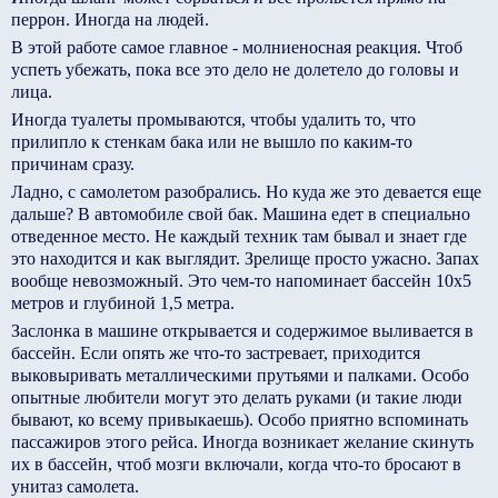
перрон. Иногда на людей.
В этой работе самое главное - молниеносная реакция. Чтоб
успеть убежать, пока все это дело не долетело до головы и
лица.
Иногда туалеты промываются, чтобы удалить то, что
прилипло к стенкам бака или не вышло по каким-то
причинам сразу.
Ладно, с самолетом разобрались. Но куда же это девается еще
дальше? В автомобиле свой бак. Машина едет в специально
отведенное место. Не каждый техник там бывал и знает где
это находится и как выглядит. Зрелище просто ужасно. Запах
вообще невозможный. Это чем-то напоминает бассейн 10х5
метров и глубиной 1,5 метра.
Заслонка в машине открывается и содержимое выливается в
бассейн. Если опять же что-то застревает, приходится
выковыривать металлическими прутьями и палками. Особо
опытные любители могут это делать руками (и такие люди
бывают, ко всему привыкаешь). Особо приятно вспоминать
пассажиров этого рейса. Иногда возникает желание скинуть
их в бассейн, чтоб мозги включали, когда что-то бросают в
унитаз самолета.