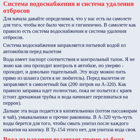
Система водоснабжения и система удаления
отбросов
Для начала давайте определимся, что у нас есть на самолете
для того, чтобы все было чисто и гигиенично. В самолете как
правило есть система водоснабжения и система удаления
отбросов.
Система водоснабжения заправляется питьевой водой из
автомобиля перед вылетом
Вода имеет паспорт соответствия и контрольный талон. Я не
знаю как она проходит контроль в автобазе, но уверяю -
проходит, и довольно тщательный. Эту воду можно пить
прямо из шланга (хотя я не любитель). Перед вылетом ее
заправляют в самолетный бак (200 литров на A-320). Как
правило заправка идет полностью, пока не польется с краев
(стоит дренажная трубка и вода начинает переливаться на
перрон).
Дальше эта вода подается в кипятильники (потом пассажирам
в чай), умывальники и прочие раковины. В А-320 чуть-чуть
воды берется для того, чтобы смыть унитаз после каждого
нажатия на кнопку. В Ту-154 этого нет, для унитаза вода своя.
Вода из раковин вылетает прямо за борт