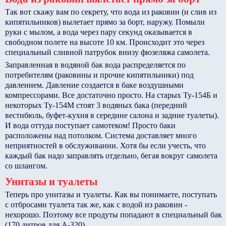
Так вот скажу вам по секрету, что вода из раковин (и слив из
кипятильников) вылетает прямо за борт, наружу. Помыли
руки с мылом, а вода через пару секунд оказывается в
свободном полете на высоте 10 км. Происходит это через
специальный сливной патрубок внизу фюзеляжа самолета.
Заправленная в водяной бак вода распределяется по
потребителям (раковины и прочие кипятильники) под
давлением. Давление создается в баке воздушными
компрессорами. Все достаточно просто. На старых Ту-154Б и
некоторых Ту-154М стоят 3 водяных бака (передний
вестибюль, буфет-кухня в середине салона и задние туалеты).
И вода оттуда поступает самотеком! Просто баки
расположены над потолком. Система доставляет много
неприятностей в обслуживании. Хотя бы если учесть, что
каждый бак надо заправлять отдельно, бегая вокруг самолета
со шлангом.
Унитазы и туалеты
Теперь про унитазы и туалеты. Как вы понимаете, поступать
с отбросами туалета так же, как с водой из раковин -
нехорошо. Поэтому все продуты попадают в специальный бак
(170 литров для А-320).