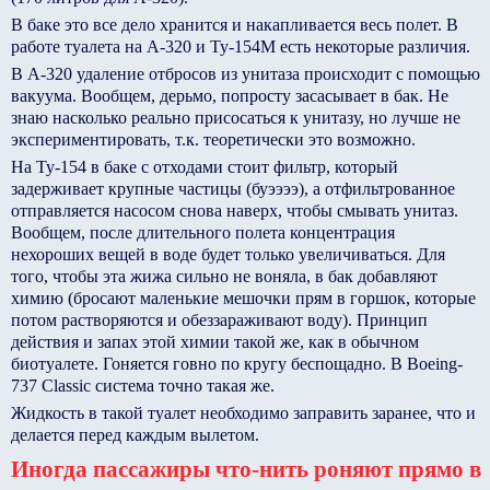
В баке это все дело хранится и накапливается весь полет. В
работе туалета на А-320 и Ту-154М есть некоторые различия.
В А-320 удаление отбросов из унитаза происходит с помощью
вакуума. Вообщем, дерьмо, попросту засасывает в бак. Не
знаю насколько реально присосаться к унитазу, но лучше не
экспериментировать, т.к. теоретически это возможно.
На Ту-154 в баке с отходами стоит фильтр, который
задерживает крупные частицы (буээээ), а отфильтрованное
отправляется насосом снова наверх, чтобы смывать унитаз.
Вообщем, после длительного полета концентрация
нехороших вещей в воде будет только увеличиваться. Для
того, чтобы эта жижа сильно не воняла, в бак добавляют
химию (бросают маленькие мешочки прям в горшок, которые
потом растворяются и обеззараживают воду). Принцип
действия и запах этой химии такой же, как в обычном
биотуалете. Гоняется говно по кругу беспощадно. В Boeing-
737 Classic система точно такая же.
Жидкость в такой туалет необходимо заправить заранее, что и
делается перед каждым вылетом.
Иногда пассажиры что-нить роняют прямо в