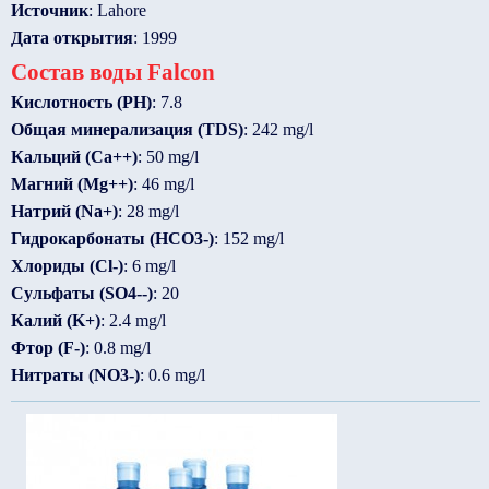
Источник
: Lahore
Дата открытия
: 1999
Состав воды Falcon
Кислотность (PH)
: 7.8
Общая минерализация (TDS)
: 242 mg/l
Кальций (Ca++)
: 50 mg/l
Магний (Mg++)
: 46 mg/l
Натрий (Na+)
: 28 mg/l
Гидрокарбонаты (HCO3-)
: 152 mg/l
Хлориды (Cl-)
: 6 mg/l
Сульфаты (SO4--)
: 20
Калий (K+)
: 2.4 mg/l
Фтор (F-)
: 0.8 mg/l
Нитраты (NO3-)
: 0.6 mg/l