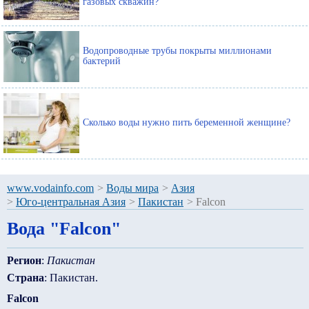
газовых скважин?
Водопроводные трубы покрыты миллионами
бактерий
Сколько воды нужно пить беременной женщине?
www.vodainfo.com
>
Воды мира
>
Азия
>
Юго-центральная Азия
>
Пакистан
>
Falcon
Вода "Falcon"
Регион
:
Пакистан
Страна
: Пакистан.
Falcon