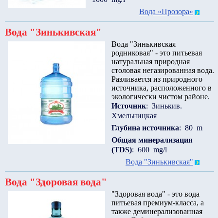
Вода «Прозора»
Вода "Зинькивская"
Вода "Зинькивская
родниковая" - это питьевая
натуральная природная
столовая негазированная вода.
Разливается из природного
источника, расположенного в
экологически чистом районе.
Источник
: Зинькив.
Хмельницкая
Глубина источника
: 80 m
Общая минерализация
(TDS)
: 600 mg/l
Вода "Зинькивская"
Вода "Здоровая вода"
"Здоровая вода" - это вода
питьевая премиум-класса, а
также деминерализованная