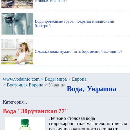
газовых скважин?
Водопроводные трубы покрыты миллионами
бактерий
Сколько воды нужно пить беременной женщине?
www.vodainfo.com
>
Воды мира
>
Европа
>
Восточная Европа
>
Украина
Вода, Украина
Категория:
.
Вода "Збручанская 77"
Лечебно-столовая вода
гидрокарбонатная магниево-натриевая
различного катионного состава от