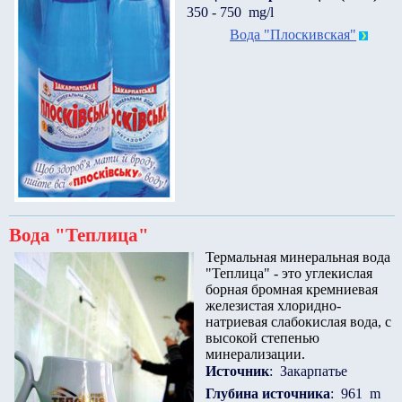
350 - 750 mg/l
Вода "Плоскивская"
Вода "Теплица"
Термальная минеральная вода
"Теплица" - это углекислая
борная бромная кремниевая
железистая хлоридно-
натриевая слабокислая вода, с
высокой степенью
минерализации.
Источник
: Закарпатье
Глубина источника
: 961 m