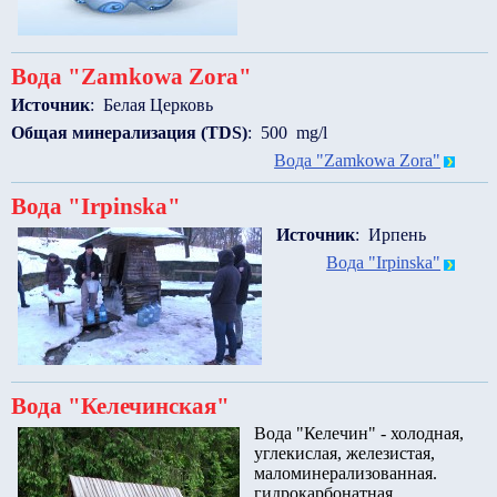
Вода "Zamkowa Zora"
Источник
: Белая Церковь
Общая минерализация (TDS)
: 500 mg/l
Вода "Zamkowa Zora"
Вода "Irpinska"
Источник
: Ирпень
Вода "Irpinska"
Вода "Келечинская"
Вода "Келечин" - холодная,
углекислая, железистая,
маломинерализованная.
гидрокарбонатная,