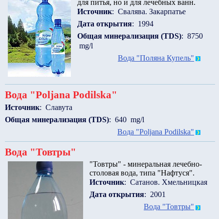
для питья, но и для лечебных ванн.
Источник
: Свалява. Закарпатье
Дата открытия
: 1994
Общая минерализация (TDS)
: 8750
mg/l
Вода "Поляна Купель"
Вода "Poljana Podilska"
Источник
: Славута
Общая минерализация (TDS)
: 640 mg/l
Вода "Poljana Podilska"
Вода "Товтры"
"Товтры" - минеральная лечебно-
столовая вода, типа "Нафтуся".
Источник
: Сатанов. Хмельницкая
Дата открытия
: 2001
Вода "Товтры"