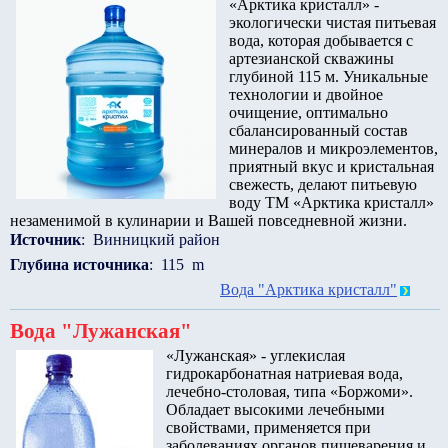
«Арктика кристалл» -
экологически чистая питьевая
вода, которая добывается с
артезианской скважины
глубиной 115 м. Уникальные
технологии и двойное
очищение, оптимально
сбалансированный состав
минералов и микроэлементов,
приятный вкус и кристальная
свежесть, делают питьевую
воду ТМ «Арктика кристалл»
незаменимой в кулинарии и Вашей повседневной жизни.
Источник
: Винницкий район
Глубина источника
: 115 m
Вода "Арктика кристалл"
Вода "Лужанская"
«Лужанская» - углекислая
гидрокарбонатная натриевая вода,
лечебно-столовая, типа «Боржоми».
Обладает высокими лечебными
свойствами, применяется при
заболеваниях органов пищеварения и