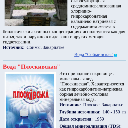
слабосульфидная
среднеминерализованная
хлоридно-
гидрокарбонатная
кальциево-натриевая с
содержанием железа в
биологически активных концентрациях используются как для
питья, так и наружно в виде ванн и других методов
гидротерапии.
Источник
: Соймы. Закарпатье
Вода "Сойминская"
Вода "Плоскивская"
Это природное сокровище -
минеральная вода
"Плоскивская". Характеризуется
как гидрокарбонатно-натриевая,
борная лечебно-столовая
минеральная вода.
Источник
: Плоское. Закарпатье
Глубина источника
: 140 - 150 m
Дата открытия
: 1959
Общая минерализация (TDS)
: