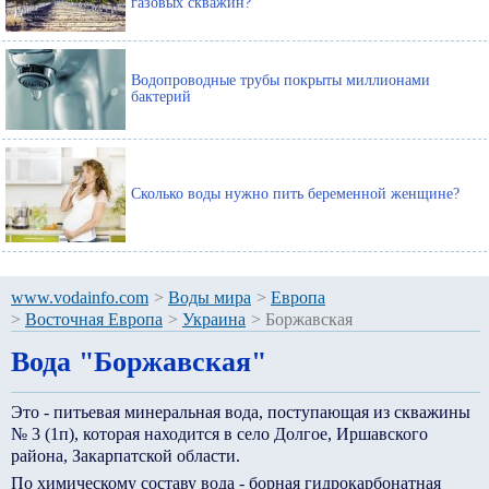
газовых скважин?
Водопроводные трубы покрыты миллионами
бактерий
Сколько воды нужно пить беременной женщине?
www.vodainfo.com
>
Воды мира
>
Европа
>
Восточная Европа
>
Украина
>
Боржавская
Вода "Боржавская"
Это - питьевая минеральная вода, поступающая из скважины
№ 3 (1п), которая находится в село Долгое, Иршавского
района, Закарпатской области.
По химическому составу вода - борная гидрокарбонатная