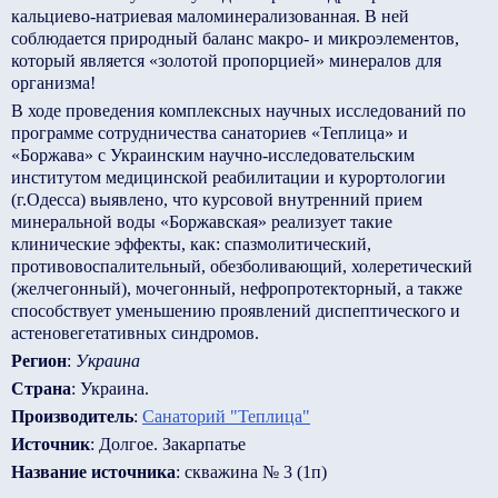
кальциево-натриевая маломинерализованная. В ней
соблюдается природный баланс макро- и микроэлементов,
который является «золотой пропорцией» минералов для
организма!
В ходе проведения комплексных научных исследований по
программе сотрудничества санаториев «Теплица» и
«Боржава» с Украинским научно-исследовательским
институтом медицинской реабилитации и курортологии
(г.Одесса) выявлено, что курсовой внутренний прием
минеральной воды «Боржавская» реализует такие
клинические эффекты, как: спазмолитический,
противовоспалительный, обезболивающий, холеретический
(желчегонный), мочегонный, нефропротекторный, а также
способствует уменьшению проявлений диспептического и
астеновегетативных синдромов.
Регион
:
Украина
Страна
: Украина.
Производитель
:
Санаторий "Теплица"
Источник
: Долгое. Закарпатье
Название источника
: скважина № 3 (1п)