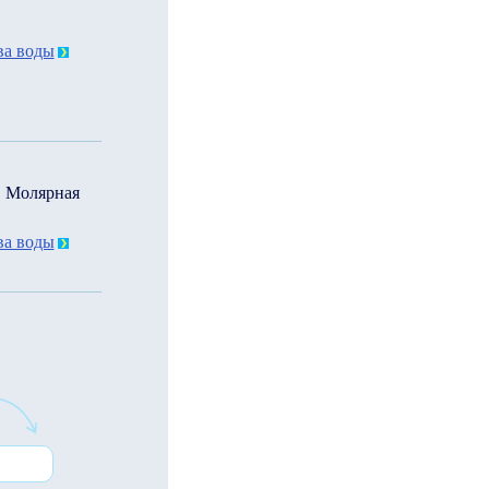
ва воды
. Молярная
ва воды