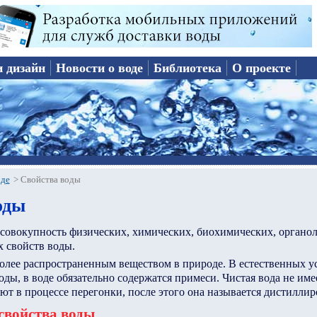
и дизайн
Новости о воде
Библиотека
О проекте
оде
>
Свойства воды
оды
 совокупность физических, химических, биохимических, органол
 свойств воды.
более распространенным веществом в природе. В естественных у
ды, в воде обязательно содержатся примеси. Чистая вода не имее
ают в процессе перегонки, после этого она называется дистилли
свойства воды