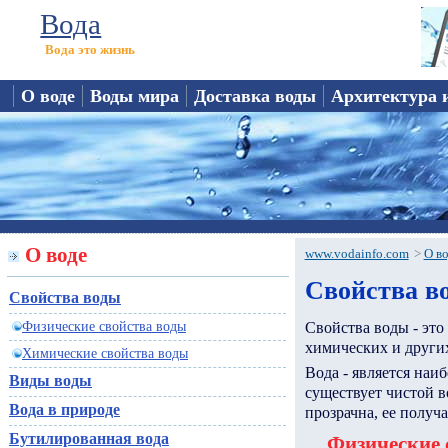
Вода
Вода это жизнь
О воде
Воды мира
Доставка воды
Архитектура 
О воде
www.vodainfo.com
>
О в
Свойства в
Свойства воды
Физические свойства воды
Свойства воды - это
химических и других
Химические свойства воды
Вода - является наи
Виды воды
существует чистой во
Вода в природе
прозрачна, ее получ
Бутилированная вода
Физические 