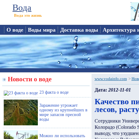
Вода
Вода это жизнь
О воде
Воды мира
Доставка воды
Архитектура 
Новости о воде
www.vodainfo.com
>
Нов
Дата:
2012-11-01
23 факта о воде
Качество п
Заражение угрожает
лесов, раст
одному из крупнейших в
мире запасов пресной
воды
Сотрудники Универс
Колорадо (Colorado 
выводу, что ухудшен
Можно ли использовать