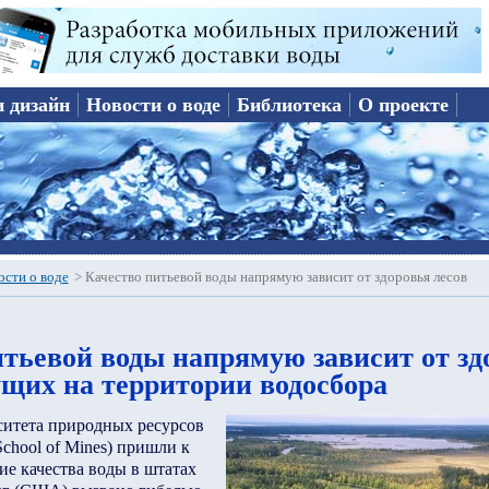
и дизайн
Новости о воде
Библиотека
О проекте
ости о воде
>
Качество питьевой воды напрямую зависит от здоровья лесов
итьевой воды напрямую зависит от зд
ущих на территории водосбора
итета природных ресурсов
School of Mines) пришли к
ие качества воды в штатах