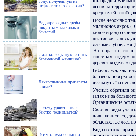
Колорадо и Вайоми
воду, полученную из
нефте-газовых скважин?
лесов на территории
вредителей, сообща
После необычно теп
Водопроводные трубы
миллионов акров (1
покрыты миллионами
бактерий
километров) сосновы
штатов оказались у
жуками-лубоедами (D
Эти паразиты сосно
Сколько воды нужно пить
токсинам, содержащ
беременной женщине?
деревья выделяют дл
Гибель леса, как по
близко к поверхност
Лекарственные препараты
иссякнуть "за ненадо
в воде?
Ученые обратили вни
запах из-за большог
Органические остатк
Почему уровень моря
Свои выводы ученые
быстро поднимается?
повышенное содержа
областях, где леса п
Вода из этих горизо
Все что нужно знать о
очистки, прежде чем