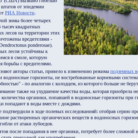
нг (США) вызвано гибелью
 штатов от эпидемии
ют
РИА Новости
.
лой зимы более четырех
6 тысяч квадратных
х лесов на территории этих
ничтожены вредителями -
endroctonus ponderosae).
вых лесов устойчивы к
имся в смоле, которую
я борьбы с вредителями.
ясняют авторы статьи, привело к изменению режима
подземных в
и водоносные горизонты, не востребованные корневыми система
бностью" - по аналогии с колодцем, из которого больше не берут
мание также на ухудшение качества воды, которая приобрела н
о количества органики, попавшей в водоносные горизонты при г
и попадают в воды вместе с дождями.
 подтвердили в ходе полевых исследованияй: отобрав серию пр
ние растворенных органических веществ в водоносных горизон
огибли от атаки лубоедов.
нтов после попадания в нее органики, потребует более сложной 
 стать пригодной для употребления.