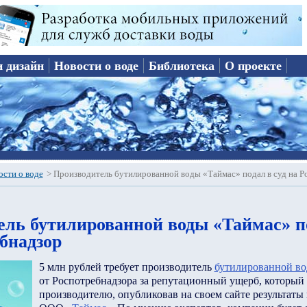
и дизайн
Новости о воде
Библиотека
О проекте
ости о воде
>
Производитель бутилированной воды «Таймас» подал в суд на Р
ель бутилированной воды «Таймас» по
бнадзор
5 млн рублей требует производитель
бутилированной в
от Роспотребнадзора за репутационный ущерб, который
производителю, опубликовав на своем сайте результат