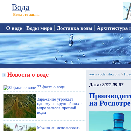
Вода
Вода это жизнь
О воде
Воды мира
Доставка воды
Архитектура 
Новости о воде
www.vodainfo.com
>
Нов
Дата:
2011-09-07
23 факта о воде
Производит
Заражение угрожает
на Роспотре
одному из крупнейших в
мире запасов пресной
воды
Можно ли использовать