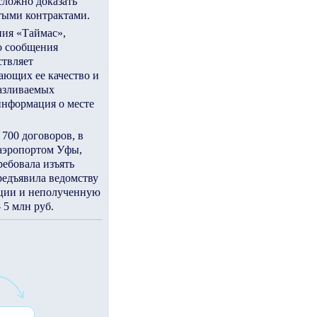
сложно доказать
тыми контрактами.
ия «Таймас»,
о сообщения
ствляет
ающих ее качество и
разливаемых
информация о месте
700 договоров, в
аэропортом Уфы,
ребовала изъять
редъявила ведомству
ации и неполученную
5 млн руб.