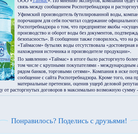
ООО «
Таймас
». По мнению экспертов, компании будет 
связь между сообщением Роспотребнадзора и расторгну
Уфимский производитель бутилированной воды, компан
порочащим для себя посчитал содержание официальног
Роспотребнадзора о том, что предприятие якобы «осуще
производство и оборот воды без документов, подтвержд
безопасность». В сообщении также говорилось, что на 
«Таймасом» бутылях воды отсутствовала «достоверная 
нахождения источника и производителе продукции».
По заявлению «Таймас» в итоге было расторгнуто более 
том числе с крупными покупателями - международным 
рядом банков, торговыми сетями». Компания в иске пот
сообщение с сайта Роспотребнадзора. Кроме того, она п
материальные претензии, оценив ущерб деловой репут
у от расторгнутых договоров в максимально возможную сумму - 
Понравилось? Поделись с друзьями!