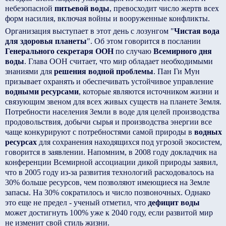
небезопасной
питьевой воды
, превосходит число жертв всех
форм насилия, включая войны и вооруженные конфликты.
Организация выступает в этот день с лозунгом "
Чистая вода
для здоровья планеты
". Об этом говорится в послании
Генерального секретаря ООН
по случаю
Всемирного дня
воды
. Глава ООН считает, что мир обладает необходимыми
знаниями для
решения водной проблемы
. Пан Ги Мун
призывает охранять и обеспечивать устойчивое управление
водными ресурсами
, которые являются источником жизни и
связующим звеном для всех живых существ на планете Земля.
Потребности населения Земли в воде для целей производства
продовольствия, добычи сырья и производства энергии все
чаще конкурируют с потребностями самой природы в
водных
ресурсах
для сохранения находящихся под угрозой экосистем,
говорится в заявлении. Напомним, в 2008 году докладчик на
конференции Всемирной ассоциации дикой природы заявил,
что в 2005 году из-за развития технологий расходовалось на
30% больше ресурсов, чем позволяют имеющиеся на Земле
запасы. На 30% сократилось и число позвоночных. Однако
это еще не предел - ученый отметил, что
дефицит воды
может достигнуть 100% уже к 2040 году, если развитой мир
не изменит свой стиль жизни.