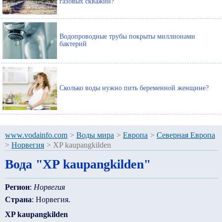
газовых скважин?
Водопроводные трубы покрыты миллионами
бактерий
Сколько воды нужно пить беременной женщине?
www.vodainfo.com
>
Воды мира
>
Европа
>
Северная Европа
>
Норвегия
>
XP kaupangkilden
Вода "XP kaupangkilden"
Регион
:
Норвегия
Страна
: Норвегия.
XP kaupangkilden