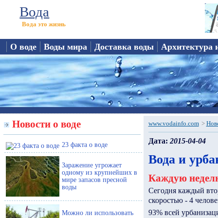
Вода
Вода это жизнь
О воде
Воды мира
Доставка воды
Архитектура 
Новости о воде
www.vodainfo.com
>
Нов
Дата:
2015-04-04
23 факта о воде
Вода и урба
Заражение угрожает
одному из крупнейших в
Каждую неделю
мире запасов пресной
воды
Сегодня каждый втор
скоростью - 4 челове
93% всей урбанизац
Можно ли использовать