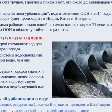
а счет трущоб. Прогнозы показывают, что около 2,5 миллиардов 
 перспективы урбанизации", подготовленном ООН в 2014 году, 
родов будет происходить в Индии, Китае и Нигерии.
ими районами стало одной из самых важных задач в 21 веке, в о
ы ООН в области устойчивого развития.
труктура городов
труб составляют водную
дого города.
системы водоснабжения
ной воды, чем они
стущих городов (малых и
аселением менее 500 000),
ных вод отсутствует
ляется недействующей или
 об урбанизации и воде
одных ресурсах на Среднем Востоке от президента Швейцарии
сии в условиях глобального дефицита воды в мире