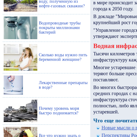
воду, полученную из
в мире происходит з
нефте-газовых скважин?
города к 2050 году.
В докладе "Мировые
крупнейший рост го
Водопроводные трубы
покрыты миллионами
"Управление городск
бактерий
утверждают эксперт
Водная инфрас
Тысячи километров 
Сколько воды нужно пить
беременной женщине?
инфраструктуру каж
Многие устаревшие 
теряют больше прес
поставляют.
Лекарственные препараты
Во многих быстрора
в воде?
средних городах с н
инфраструктура сточ
полностью, либо яв
Почему уровень моря
устаревшей.
быстро поднимается?
Что еще почитать
Новые мысли о в
Перспективы Рос
Все что нужно знать о