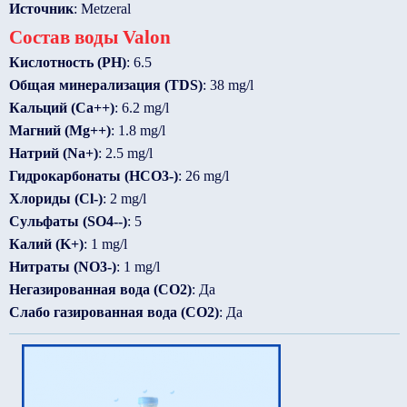
Источник
: Metzeral
Состав воды Valon
Кислотность (PH)
: 6.5
Общая минерализация (TDS)
: 38 mg/l
Кальций (Ca++)
: 6.2 mg/l
Магний (Mg++)
: 1.8 mg/l
Натрий (Na+)
: 2.5 mg/l
Гидрокарбонаты (HCO3-)
: 26 mg/l
Хлориды (Cl-)
: 2 mg/l
Сульфаты (SO4--)
: 5
Калий (K+)
: 1 mg/l
Нитраты (NO3-)
: 1 mg/l
Негазированная вода (CO2)
: Да
Слабо газированная вода (CO2)
: Да