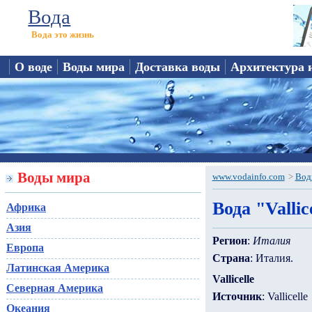
Вода
Вода это жизнь
О воде
Воды мира
Доставка воды
Архитектура 
Воды мира
www.vodainfo.com
>
Вод
Вода "Vallic
Африка
Азия
Регион
:
Италия
Европа
Страна
: Италия.
Латинская Америка
Vallicelle
Северная Америка
Источник
: Vallicelle
Океания