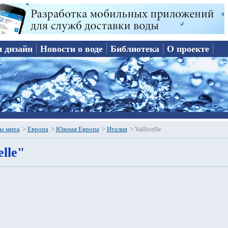
и дизайн
Новости о воде
Библиотека
О проекте
ы мира
>
Европа
>
Южная Европа
>
Италия
>
Vallicelle
elle"