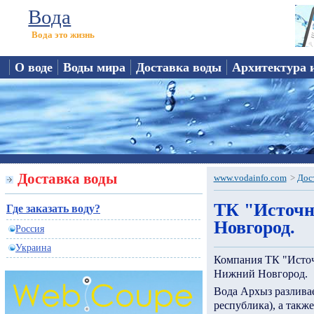
Вода
Вода это жизнь
О воде
Воды мира
Доставка воды
Архитектура 
Доставка воды
www.vodainfo.com
>
Дос
ТК "Источн
Где заказать воду?
Новгород.
Россия
Украина
Компания ТК "Источ
Нижний Новгород.
Вода Архыз разливае
республика), а такж