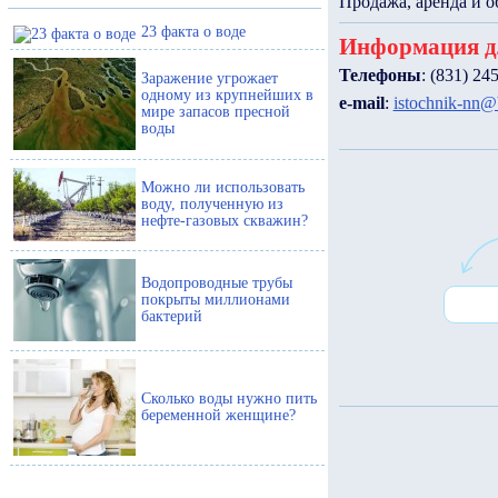
Продажа, аренда и о
23 факта о воде
Информация д
Телефоны
: (831) 24
Заражение угрожает
одному из крупнейших в
e-mail
:
istochnik-nn@
мире запасов пресной
воды
Можно ли использовать
воду, полученную из
нефте-газовых скважин?
Водопроводные трубы
покрыты миллионами
бактерий
Сколько воды нужно пить
беременной женщине?