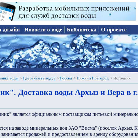
и дизайн
Новости о воде
Библиотека
О проекте
тавка воды
>
Где заказать воду?
>
Россия
>
Нижний Новгород
>
Источник
ик". Доставка воды Архыз и Вера в 
ник" является официальным поставщиком питьевой минеральной
тся на заводе минеральных вод ЗАО "Висма" (поселок Архыз, К
е занимается продажей и предоставлением в аренду оборудования