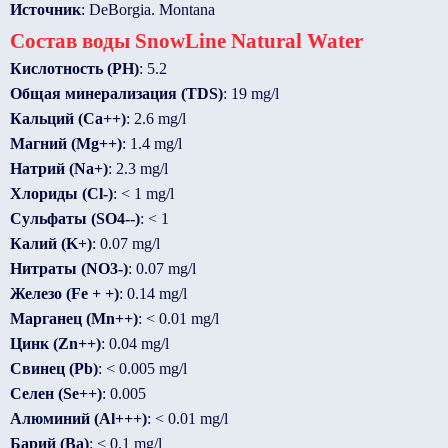
Источник
: DeBorgia. Montana
Состав воды SnowLine Natural Water
Кислотность (PH)
: 5.2
Общая минерализация (TDS)
: 19 mg/l
Кальций (Ca++)
: 2.6 mg/l
Магний (Mg++)
: 1.4 mg/l
Натрий (Na+)
: 2.3 mg/l
Хлориды (Cl-)
: < 1 mg/l
Сульфаты (SO4--)
: < 1
Калий (K+)
: 0.07 mg/l
Нитраты (NO3-)
: 0.07 mg/l
Железо (Fe + +)
: 0.14 mg/l
Марганец (Mn++)
: < 0.01 mg/l
Цинк (Zn++)
: 0.04 mg/l
Свинец (Pb)
: < 0.005 mg/l
Селен (Se++)
: 0.005
Алюминий (Al+++)
: < 0.01 mg/l
Барий (Ba)
: < 0.1 mg/l