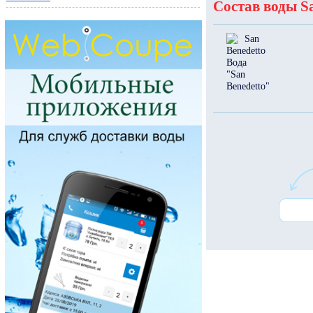
Состав воды Sa
Вода
"San
Benedetto"