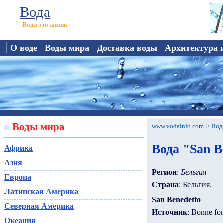
Вода
Вода это жизнь
О воде
Воды мира
Доставка воды
Архитектура 
Воды мира
www.vodainfo.com
>
Вод
Вода "San B
Африка
Азия
Регион
:
Бельгия
Европа
Страна
: Бельгия.
Латинская Америка
San Benedetto
Северная Америка
Источник
: Bonne fo
Океания