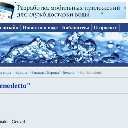
и дизайн
Новости о воде
Библиотека
О проекте
ы мира
>
Европа
>
Западная Европа
>
Бельгия
>
San Benedetto
enedetto"
ntaine. Genval