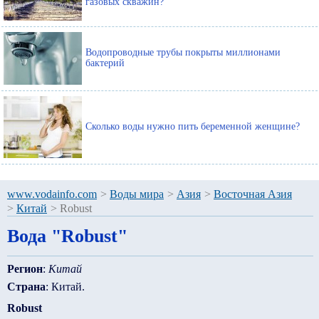
газовых скважин?
Водопроводные трубы покрыты миллионами
бактерий
Сколько воды нужно пить беременной женщине?
www.vodainfo.com
>
Воды мира
>
Азия
>
Восточная Азия
>
Китай
>
Robust
Вода "Robust"
Регион
:
Китай
Страна
: Китай.
Robust