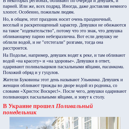
В некоторых регионах, обливают по очереди и девушек, и
парней. Или же, всех подряд. Иногда, даже доставляя немного
хлопот. Особенно, пожилым людям.
Но, в общем, этот праздник носит очень праздничный,
веселый и раскрепощенный характер. Девушки не обижаются
на такое "издевательство", потому что это знак, что девушка
обливающему парню небезразлична. Вот если девушку не
облили водой, и не "отстегали" розгами, тогда она
расстроится.
На Подолье, например, девушек водят к реке, и там обливают
водой «на красоту» и «на здоровье». Девушки в ответ,
одаривают поливальщиков пасхальными яйцами,
писанками
.
Похожий обряд и у гуцулов.
Жители Буковины этот день называют
Улыванка
. Девушек и
женщин обливают трижды во дворе водой из родника, со
словами «Христос Воскрес!». После чего, девушки одаривают
поливающих пасхальными яйцами, и зовут к столу.
В Украине прошел
Поливальный
понедельник