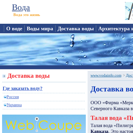
Вода
Вода это жизнь
О воде
Воды мира
Доставка воды
Архитектура 
Доставка воды
www.vodainfo.com
>
Дос
Доставка во
Где заказать воду?
Россия
ООО «Фирма «Меркур
Украина
Северного Кавказа в
Талая вода «
Талая вода «Пилигри
Кавказа
. Это насто