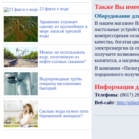
Также Вы имее
23 факта о воде
Оборудование дл
Заражение угрожает
В нашем магазине В
одному из крупнейших в
настольные устройс
мире запасов пресной
компрессорным охла
воды
качества, богатая ц
электроэнергии (в о
Можно ли использовать
получаете возможнос
воду, полученную из
кипятится, а нагрева
нефте-газовых скважин?
В компании «Пилигри
порционного получе
Водопроводные трубы
покрыты миллионами
Информация д
бактерий
Телефоны
: (8617) 2
Веб-сайт
:
http://pilig
Сколько воды нужно пить
беременной женщине?