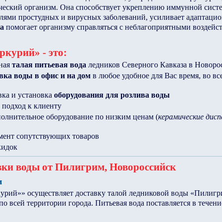
ческий организм. Она способствует укреплению иммунной сист
елями простудных и вирусных заболеваний, усиливает адаптаци
а
помогает организму справляться с неблагоприятными воздей
курий» - это:
ная
талая питьевая вода
ледников Северного Кавказа в Новоро
вка воды в офис и на дом
в любое удобное для Вас время, во вс
вка и установка
оборудования для розлива воды
подход к клиенту
олнительное оборудование по низким ценам (
керамические дисп
мент сопутствующих товаров
кидок
вки воды от Пилигрим, Новороссийск
и
ий»» осуществляет доставку талой ледниковой воды «Пилигри
 по всей территории города. Питьевая вода поставляется в течени