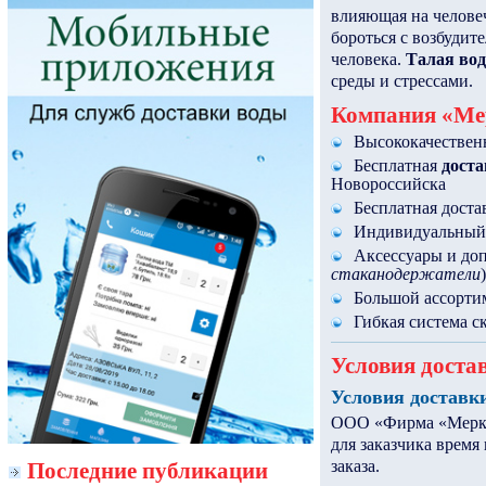
влияющая на челове
бороться с возбудит
человека.
Талая вод
среды и стрессами.
Компания «Мер
Высококачествен
Бесплатная
доста
Новороссийска
Бесплатная доста
Индивидуальный 
Аксессуары и доп
стаканодержатели
)
Большой ассорти
Гибкая система с
Условия доста
Условия доставк
ООО «Фирма «Меркур
для заказчика время
заказа.
Последние публикации