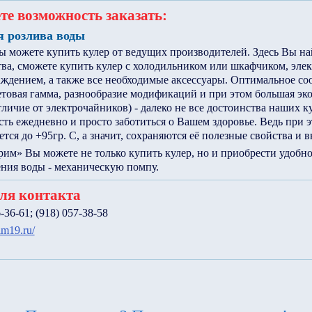
те возможность заказать:
я розлива воды
ы можете купить кулер от ведущих производителей. Здесь Вы на
тва, сможете купить кулер с холодильником или шкафчиком, эл
ждением, а также все необходимые аксессуары. Оптимальное с
ветовая гамма, разнообразие модификаций и при этом большая эк
тличие от электрочайников) - далеко не все достоинства наших к
ть ежедневно и просто заботиться о Вашем здоровье. Ведь при э
ется до +95гр. С, а значит, сохраняются её полезные свойства и в
м» Вы можете не только купить кулер, но и приобрести удобно
ния воды - механическую помпу.
ля контакта
6-36-61; (918) 057-38-58
rim19.ru/