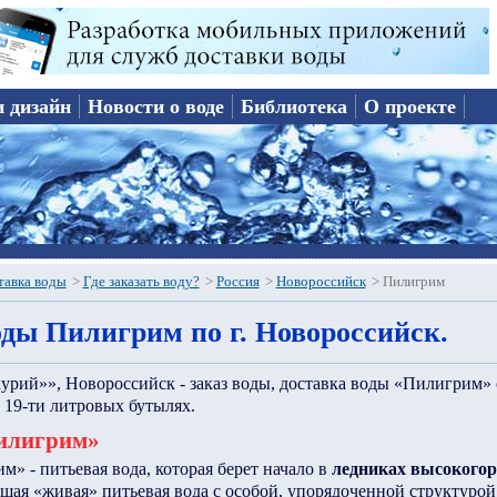
и дизайн
Новости о воде
Библиотека
О проекте
тавка воды
>
Где заказать воду?
>
Россия
>
Новороссийск
>
Пилигрим
ды Пилигрим по г. Новороссийск.
ий»», Новороссийск - заказ воды, доставка воды «Пилигрим» 
 19-ти литровых бутылях.
Пилигрим»
м» - питьевая вода, которая берет начало в
ледниках высокогор
ящая «живая» питьевая вода с особой, упорядоченной структурой