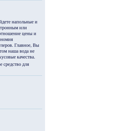
йдете напольные и
ектронным или
оотношение цены и
ономия
улеров. Главное, Вы
том наша вода не
кусовые качества.
е средство для