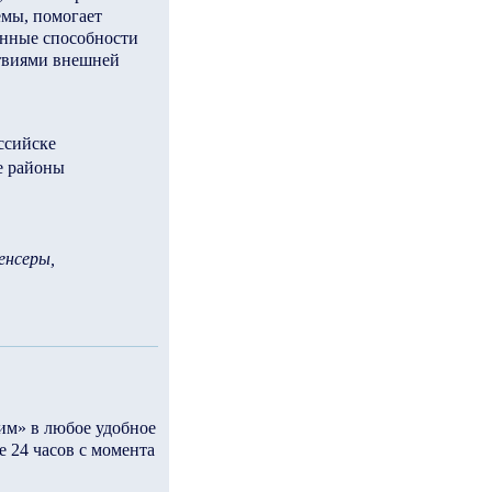
емы, помогает
онные способности
ствиями внешней
ссийске
е районы
енсеры,
м» в любое удобное
е 24 часов с момента