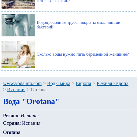
газовых скважин?
Водопроводные трубы покрыты миллионами
бактерий
Сколько воды нужно пить беременной женщине?
www.vodainfo.com
>
Воды мира
>
Европа
>
Южная Европа
>
Испания
>
Orotana
Вода "Orotana"
Регион
:
Испания
Страна
: Испания.
Orotana