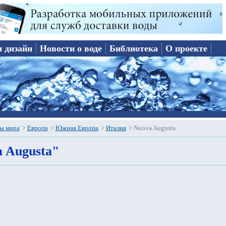
и дизайн
Новости о воде
Библиотека
О проекте
ы мира
>
Европа
>
Южная Европа
>
Италия
>
Nuova Augusta
 Augusta"