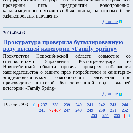
проверили пять предприятий водопроводно-
канализационного хозяйства Львовщины, на которых были
зафиксированы нарушения.
Дальше
2010-06-03
Прокуратура проверила бутылированную
воду высшей категории «Family Spring»
Прокуратура Новосибирской области совместно со
специалистами Управления Роспотребнадзора по
Новосибирской области провела проверку соблюдения
законодательства о защите прав потребителей и санитарно-
эпидемиологическом благополучии населения при
производстве питьевой бутылированной воды высшей
категории «Family Spring».
Дальше
Всего: 2793
237
238
239
240
241
242
243
244
|
245
247
248
249
250
251
252
>
246
<
253
254
255
|