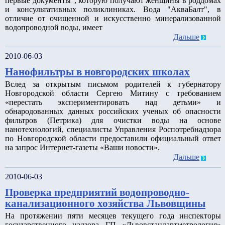
первые документы", которую получают женщины в роддомах
и консультативных поликлиниках. Вода "АкваБалт", в
отличие от очищенной и искусственно минерализованной
водопроводной воды, имеет
Дальше
2010-06-03
Нанофильтры в новгородских школах
Вслед за открытым письмом родителей к губернатору
Новгородской области Сергею Митину с требованием
«перестать экспериментировать над детьми» и
обнародованных данных российских ученых об опасности
фильтров (Петрика) для очистки воды на основе
нанотехнологий, специалисты Управления Роспотребнадзора
по Новгородской области предоставили официальный ответ
на запрос Интернет-газеты «Ваши новости».
Дальше
2010-06-03
Проверка предприятий водопроводно-
канализационного хозяйства Львовщины
На протяжении пяти месяцев текущего года инспекторы
государственного надзора ГП «Львовстандартметрология»