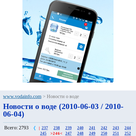
www.vodainfo.com
>
Новости о воде
Новости о воде (2010-06-03 / 2010-
06-04)
Всего: 2793
237
238
239
240
241
242
243
244
|
245
247
248
249
250
251
252
>
246
<