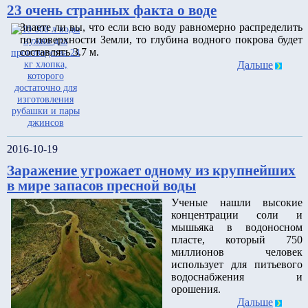
23 очень странных факта о воде
Знаете ли вы, что если всю воду равномерно распределить
по поверхности Земли, то глубина водного покрова будет
составлять 3.7 м.
Дальше
2016-10-19
Заражение угрожает одному из крупнейших
в мире запасов пресной воды
Ученые нашли высокие
концентрации соли и
мышьяка в водоносном
пласте, который 750
миллионов человек
использует для питьевого
водоснабжения и
орошения.
Дальше