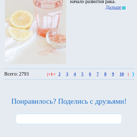
начало развития рака.
Дальше
Всего: 2793
2
3
4
5
6
7
8
9
10
|
>
1
<
|
Понравилось? Поделись с друзьями!