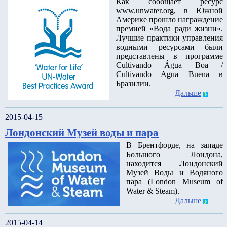
Как сообщает ресурс
www.unwater.org, в Южной
Америке прошло награждение
премией «Вода ради жизни».
Лучшие практики управления
водными ресурсами были
представлены в программе
Cultivando Água Boa /
Cultivando Agua Buena в
Бразилии.
Дальше
2015-04-15
Лондонский Музей воды и пара
В Брентфорде, на западе
Большого Лондона,
находится Лондонский
Музей Воды и Водяного
пара (London Museum of
Water & Steam).
Дальше
2015-04-14