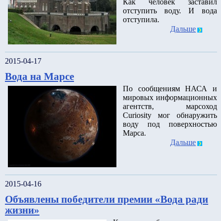
Как человек заставил
отступить воду. И вода
отступила.
Дальше
2015-04-17
Вода на Марсе
По сообщениям НАСА и
мировых информационных
агентств, марсоход
Curiosity мог обнаружить
воду под поверхностью
Марса.
Дальше
2015-04-16
Объявлены победители премии «Вода ради
жизни»