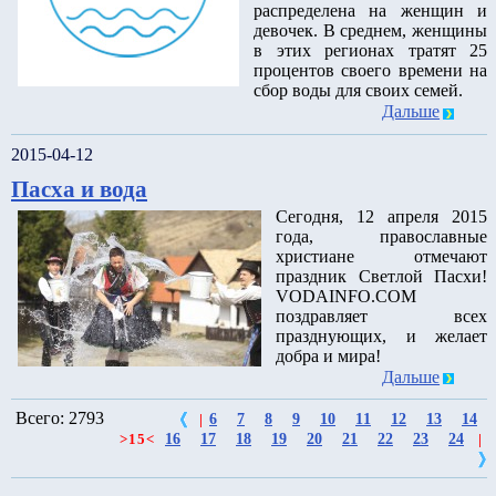
распределена на женщин и
девочек. В среднем, женщины
в этих регионах тратят 25
процентов своего времени на
сбор воды для своих семей.
Дальше
2015-04-12
Пасха и вода
Сегодня, 12 апреля 2015
года, православные
христиане отмечают
праздник Светлой Пасхи!
VODAINFO.COM
поздравляет всех
празднующих, и желает
добра и мира!
Дальше
Всего: 2793
6
7
8
9
10
11
12
13
14
|
16
17
18
19
20
21
22
23
24
>
15
<
|