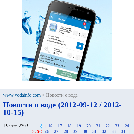
www.vodainfo.com
>
Новости о воде
Новости о воде (2012-09-12 / 2012-
10-15)
Всего: 2793
16
17
18
19
20
21
22
23
24
|
26
27
28
29
30
31
32
33
34
>
25
<
|