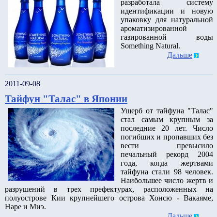
разработала систему
идентификации и новую
упаковку для натуральной
ароматизированной
газированной воды
Something Natural.
Дальше
2011-09-08
Тайфун "Талас" в Японии
Ущерб от тайфуна "Талас"
стал самым крупным за
последние 20 лет. Число
погибших и пропавших без
вести превысило
печальный рекорд 2004
года, когда жертвами
тайфуна стали 98 человек.
Наибольшее число жертв и
разрушений в трех префектурах, расположенных на
полуострове Кии крупнейшего острова Хонсю - Вакаяме,
Наре и Миэ.
Дальше