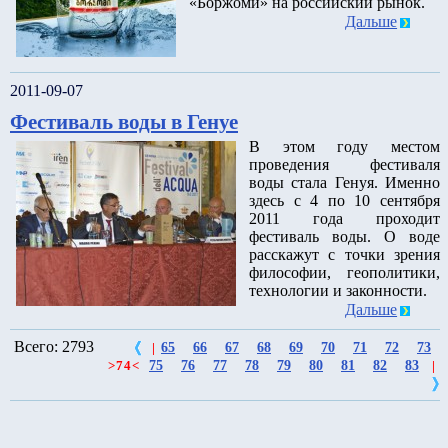
«Боржоми» на российский рынок.
Дальше
2011-09-07
Фестиваль воды в Генуе
В этом году местом
проведения фестиваля
воды стала Генуя. Именно
здесь с 4 по 10 сентября
2011 года проходит
фестиваль воды. О воде
расскажут с точки зрения
философии, геополитики,
технологии и законности.
Дальше
Всего: 2793
65
66
67
68
69
70
71
72
73
|
75
76
77
78
79
80
81
82
83
>
74
<
|