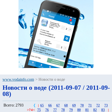
www.vodainfo.com
>
Новости о воде
Новости о воде (2011-09-07 / 2011-09-
08)
Всего: 2793
65
66
67
68
69
70
71
72
73
|
75
76
77
78
79
80
81
82
83
>
74
<
|