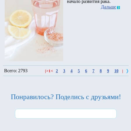
начало развития рака.
Дальше
Всего: 2793
2
3
4
5
6
7
8
9
10
|
>
1
<
|
Понравилось? Поделись с друзьями!