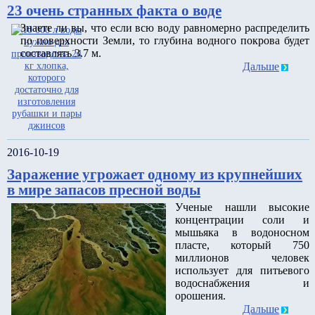
23 очень странных факта о воде
Знаете ли вы, что если всю воду равномерно распределить
по поверхности Земли, то глубина водного покрова будет
составлять 3.7 м.
Дальше
2016-10-19
Заражение угрожает одному из крупнейших
в мире запасов пресной воды
Ученые нашли высокие
концентрации соли и
мышьяка в водоносном
пласте, который 750
миллионов человек
использует для питьевого
водоснабжения и
орошения.
Дальше