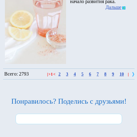
начало развития рака.
Дальше
Всего: 2793
2
3
4
5
6
7
8
9
10
|
>
1
<
|
Понравилось? Поделись с друзьями!