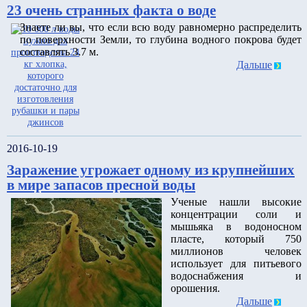
23 очень странных факта о воде
Знаете ли вы, что если всю воду равномерно распределить
по поверхности Земли, то глубина водного покрова будет
составлять 3.7 м.
Дальше
2016-10-19
Заражение угрожает одному из крупнейших
в мире запасов пресной воды
Ученые нашли высокие
концентрации соли и
мышьяка в водоносном
пласте, который 750
миллионов человек
использует для питьевого
водоснабжения и
орошения.
Дальше