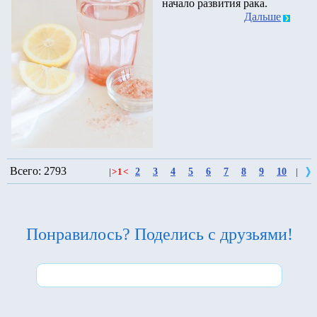
начало развития рака.
Дальше
Всего: 2793
2
3
4
5
6
7
8
9
10
|
>
1
<
|
Понравилось? Поделись с друзьями!