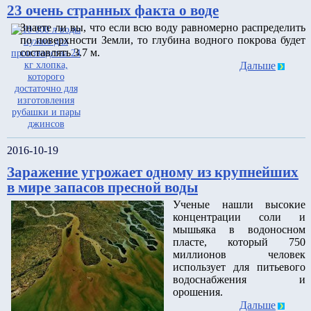
23 очень странных факта о воде
Знаете ли вы, что если всю воду равномерно распределить
по поверхности Земли, то глубина водного покрова будет
составлять 3.7 м.
Дальше
2016-10-19
Заражение угрожает одному из крупнейших
в мире запасов пресной воды
Ученые нашли высокие
концентрации соли и
мышьяка в водоносном
пласте, который 750
миллионов человек
использует для питьевого
водоснабжения и
орошения.
Дальше