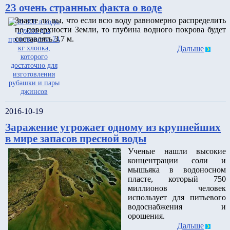
23 очень странных факта о воде
Знаете ли вы, что если всю воду равномерно распределить
по поверхности Земли, то глубина водного покрова будет
составлять 3.7 м.
Дальше
2016-10-19
Заражение угрожает одному из крупнейших
в мире запасов пресной воды
Ученые нашли высокие
концентрации соли и
мышьяка в водоносном
пласте, который 750
миллионов человек
использует для питьевого
водоснабжения и
орошения.
Дальше