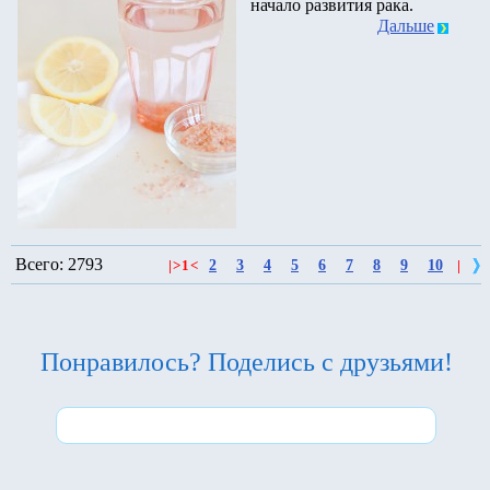
начало развития рака.
Дальше
Всего: 2793
2
3
4
5
6
7
8
9
10
|
>
1
<
|
Понравилось? Поделись с друзьями!