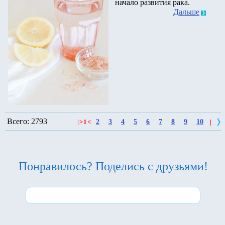
начало развития рака.
Дальше
Всего: 2793
2
3
4
5
6
7
8
9
10
|
>
1
<
|
Понравилось? Поделись с друзьями!