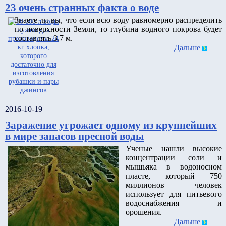
23 очень странных факта о воде
Знаете ли вы, что если всю воду равномерно распределить
по поверхности Земли, то глубина водного покрова будет
составлять 3.7 м.
Дальше
2016-10-19
Заражение угрожает одному из крупнейших
в мире запасов пресной воды
Ученые нашли высокие
концентрации соли и
мышьяка в водоносном
пласте, который 750
миллионов человек
использует для питьевого
водоснабжения и
орошения.
Дальше