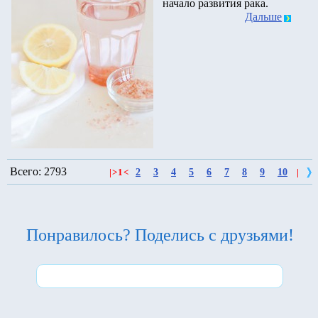
начало развития рака.
Дальше
Всего: 2793
2
3
4
5
6
7
8
9
10
|
>
1
<
|
Понравилось? Поделись с друзьями!