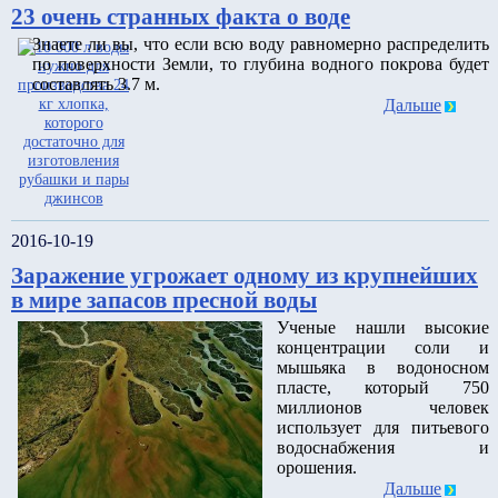
23 очень странных факта о воде
Знаете ли вы, что если всю воду равномерно распределить
по поверхности Земли, то глубина водного покрова будет
составлять 3.7 м.
Дальше
2016-10-19
Заражение угрожает одному из крупнейших
в мире запасов пресной воды
Ученые нашли высокие
концентрации соли и
мышьяка в водоносном
пласте, который 750
миллионов человек
использует для питьевого
водоснабжения и
орошения.
Дальше